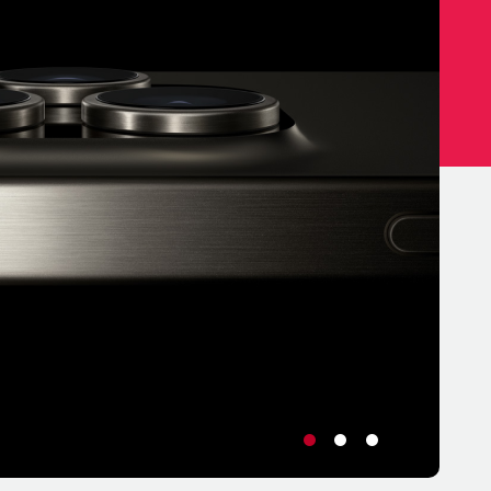
•
•
•