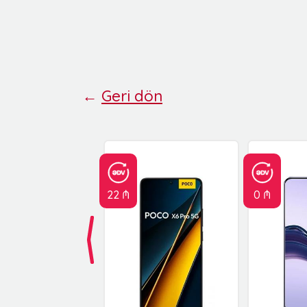
←
Geri dön
22 ₼
0 ₼