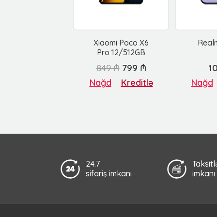
Xiaomi Poco X6
Realm
Pro 12/512GB
849 ₼
799 ₼
1
Nağd
Kreditlə
Nağd
24.7
Taksit
sifariş imkanı
imkanı