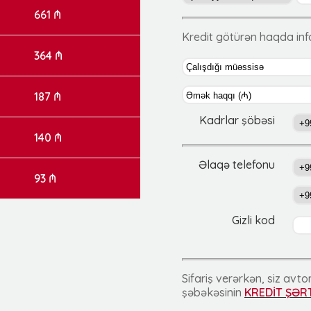
661 ₼
Kredit götürən haqda in
364 ₼
187 ₼
Kadrlar şöbəsi
140 ₼
Əlaqə telefonu
93 ₼
Gizli kod
Sifariş verərkən, siz av
şəbəkəsinin
KREDİT ŞƏR