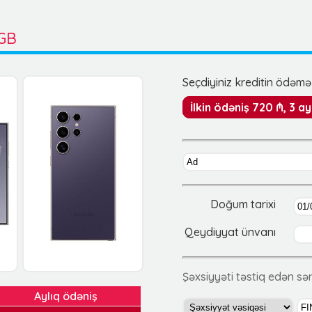
6GB
Seçdiyiniz kreditin ödəmə 
İlkin ödəniş 720 ₼, 3 a
Doğum tarixi
Qeydiyyat ünvanı
Şəxsiyyəti təstiq edən s
Aylıq ödəniş