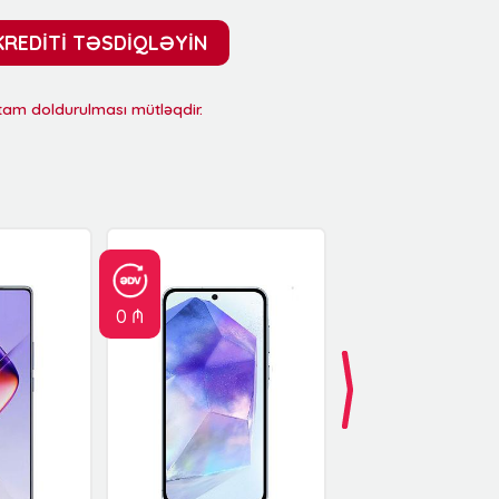
KREDİTİ TƏSDİQLƏYİN
 tam doldurulması mütləqdir.
0 ₼