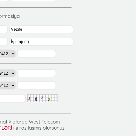
formasiya
tomatik olaraq West Telecom
TLƏRİ
ilə razılaşmış olursunuz.