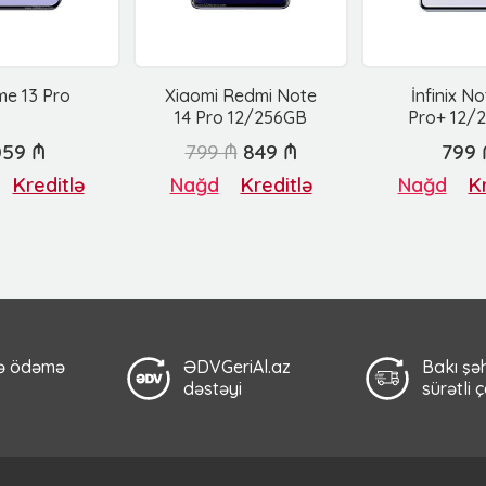
e 13 Pro
Xiaomi Redmi Note
İnfinix N
14 Pro 12/256GB
Pro+ 12/
059 ₼
799 ₼
849 ₼
799 
Kreditlə
Nağd
Kreditlə
Nağd
Kr
lə ödəmə
ƏDVGeriAl.az
Bakı şəh
dəstəyi
sürətli 