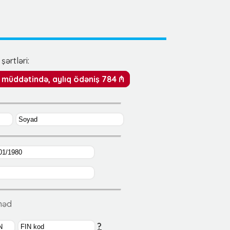
şərtləri:
y müddətində, aylıq ödəniş 784 ₼
ənəd
?