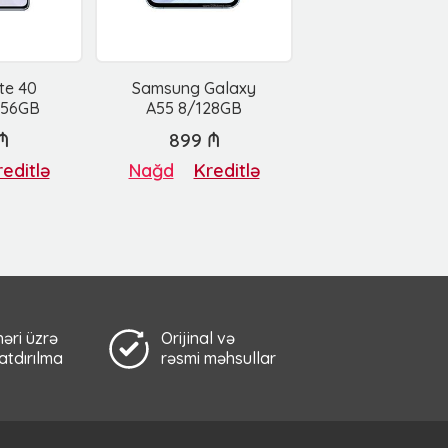
ote 40
Samsung Galaxy
256GB
A55 8/128GB
₼
899 ₼
editlə
Nağd
Kreditlə
əri üzrə
Orijinal və
çatdırılma
rəsmi məhsullar