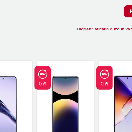
Diqqət! Sətirlərin düzgün və
0 ₼
0 ₼