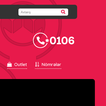
Outlet
Nömrələr