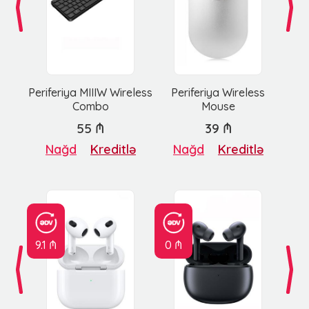
Periferiya MIIIW Wireless
Periferiya Wireless
Combo
Mouse
55 ₼
39 ₼
Nağd
Kreditlə
Nağd
Kreditlə
9.1 ₼
0 ₼