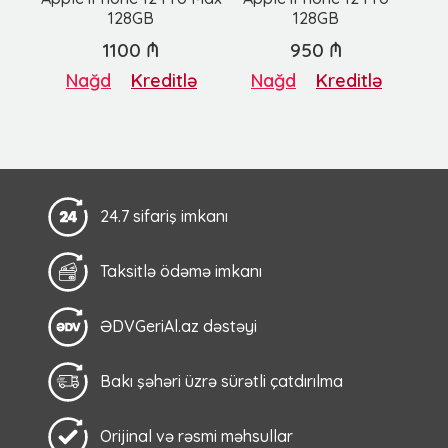
128GB
128GB
1100 ₼
950 ₼
Nağd
Kreditlə
Nağd
Kreditlə
24.7 sifariş imkanı
Taksitlə ödəmə imkanı
ƏDVGeriAl.az dəstəyi
Bakı şəhəri üzrə sürətli çatdırılma
Orijinal və rəsmi məhsullar