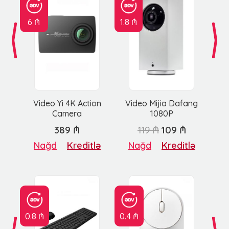
6 ₼
1.8 ₼
Video Yi 4K Action
Video Mijia Dafang
Camera
1080P
389 ₼
119 ₼
109 ₼
Nağd
Kreditlə
Nağd
Kreditlə
0.8 ₼
0.4 ₼