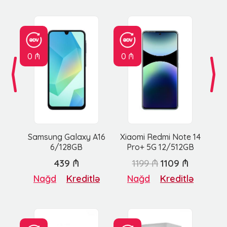
0 ₼
0 ₼
Samsung Galaxy A16
Xiaomi Redmi Note 14
6/128GB
Pro+ 5G 12/512GB
439 ₼
1199 ₼
1109 ₼
Nağd
Kreditlə
Nağd
Kreditlə