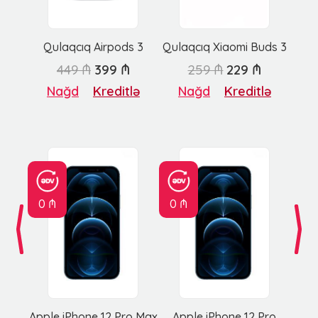
Qulaqcıq Airpods 3
Qulaqcıq Xiaomi Buds 3
449 ₼
399 ₼
259 ₼
229 ₼
Nağd
Kreditlə
Nağd
Kreditlə
0 ₼
0 ₼
Apple iPhone 12 Pro Max
Apple iPhone 12 Pro