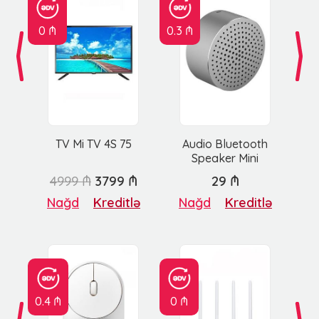
0 ₼
0.3 ₼
TV Mi TV 4S 75
Audio Bluetooth
Speaker Mini
4999 ₼
3799 ₼
29 ₼
Nağd
Kreditlə
Nağd
Kreditlə
0.4 ₼
0 ₼