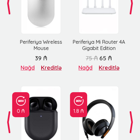
Periferiya Wireless
Periferiya Mi Router 4A
Mouse
Gigabit Edition
39 ₼
75 ₼
65 ₼
Nağd
Kreditlə
Nağd
Kreditlə
0 ₼
1.8 ₼