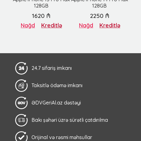
128GB
128GB
1620 ₼
2250 ₼
Nağd
Kreditlə
Nağd
Kreditlə
24.7 sifariş imkanı
Taksitlə ödəmə imkanı
ƏDVGeriAl.az dəstəyi
Bakı şəhəri üzrə sürətli çatdırılma
Orijinal və rəsmi məhsullar