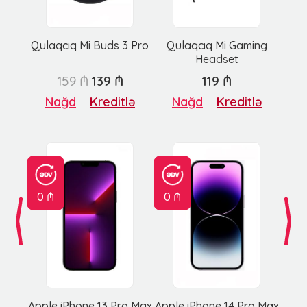
Qulaqcıq Mi Buds 3 Pro
Qulaqcıq Mi Gaming
Headset
159 ₼
139 ₼
119 ₼
Nağd
Kreditlə
Nağd
Kreditlə
0 ₼
0 ₼
Apple iPhone 13 Pro Max
Apple iPhone 14 Pro Max