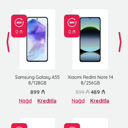
0 ₼
0 ₼
Samsung Galaxy A55
Xiaomi Redmi Note 14
8/128GB
8/256GB
899 ₼
599 ₼
489 ₼
Nağd
Kreditlə
Nağd
Kreditlə