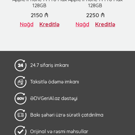
128GB
128GB
2150 ₼
2250 ₼
Nağd
Kreditlə
Nağd
Kreditlə
24.7 sifariş imkanı
Taksitlə ödəmə imkanı
ƏDVGeriAl.az dəstəyi
Bakı şəhəri üzrə sürətli çatdırılma
Orijinal və rəsmi məhsullar