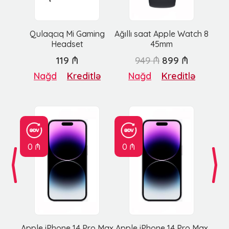
Qulaqcıq Mi Gaming
Ağıllı saat Apple Watch 8
Headset
45mm
119 ₼
949 ₼
899 ₼
Nağd
Kreditlə
Nağd
Kreditlə
0 ₼
0 ₼
Apple iPhone 14 Pro Max
Apple iPhone 14 Pro Max