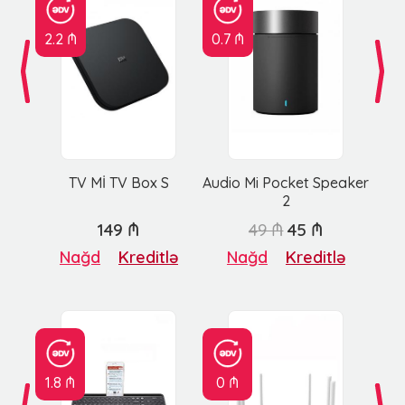
2.2 ₼
0.7 ₼
TV Mİ TV Box S
Audio Mi Pocket Speaker
2
149 ₼
49 ₼
45 ₼
Nağd
Kreditlə
Nağd
Kreditlə
1.8 ₼
0 ₼