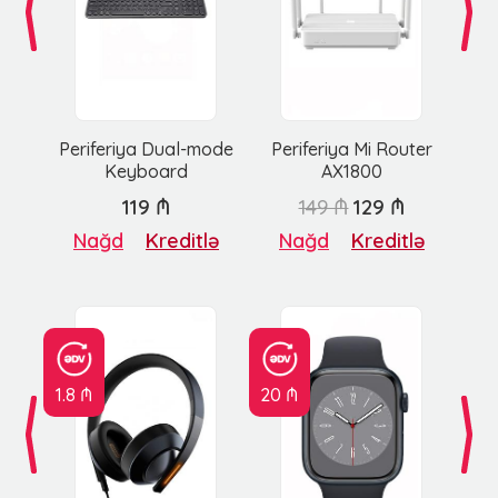
Periferiya Dual-mode
Periferiya Mi Router
Keyboard
AX1800
119 ₼
149 ₼
129 ₼
Nağd
Kreditlə
Nağd
Kreditlə
1.8 ₼
20 ₼