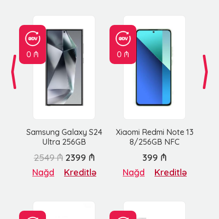
0 ₼
0 ₼
Samsung Galaxy S24
Xiaomi Redmi Note 13
Ultra 256GB
8/256GB NFC
2549 ₼
2399 ₼
399 ₼
Nağd
Kreditlə
Nağd
Kreditlə