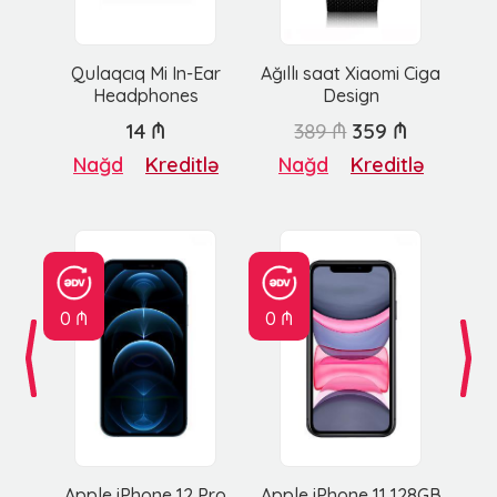
Qulaqcıq Mi In-Ear
Ağıllı saat Xiaomi Ciga
Headphones
Design
14 ₼
389 ₼
359 ₼
Nağd
Kreditlə
Nağd
Kreditlə
0 ₼
0 ₼
Apple iPhone 12 Pro
Apple iPhone 11 128GB