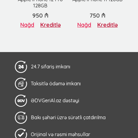
128GB
950 ₼
750 ₼
Nağd
Kreditlə
Nağd
Kreditlə
24.7 sifariş imkanı
Taksitlə ödəmə imkanı
ƏDVGeriAl.az dəstəyi
Bakı şəhəri üzrə sürətli çatdırılma
Orijinal və rəsmi məhsullar