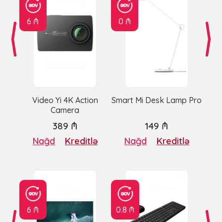
6 ₼
0 ₼
Video Yi 4K Action
Smart Mi Desk Lamp Pro
Camera
389 ₼
149 ₼
Nağd
Kreditlə
Nağd
Kreditlə
6 ₼
0.8 ₼