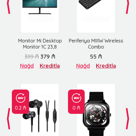
Monitor Mi Desktop
Periferiya MIIIW Wireless
Monitor 1C 23,8
Combo
399 ₼
379 ₼
55 ₼
Nağd
Kreditlə
Nağd
Kreditlə
0.2 ₼
0 ₼