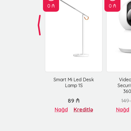
0 ₼
0 ₼
Smart Mi Led Desk
Vide
Lamp 1S
Secur
360
89 ₼
149
Nağd
Kreditlə
Nağd