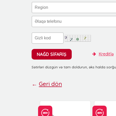
NAĞD SİFARİŞ
Kreditlə
Sətirləri düzgün və tam doldurun, əks halda sorğ
←
Geri dön