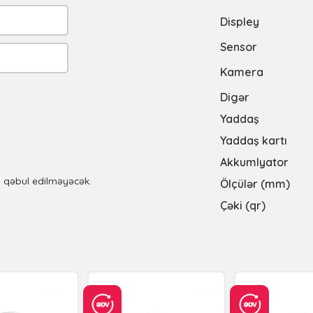
Displey
Sensor
Kamera
Digər
Yaddaş
Yaddaş kartı
Akkumlyator
u qəbul edilməyəcək.
Ölçülər (mm)
Çəki (qr)