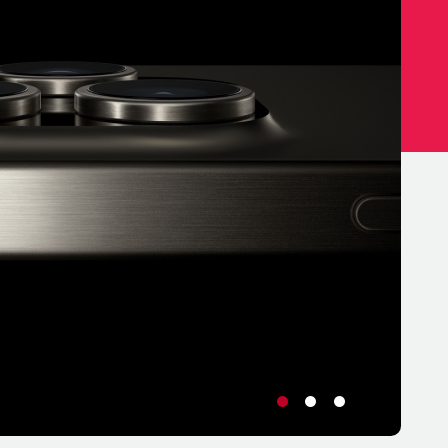
•
•
•