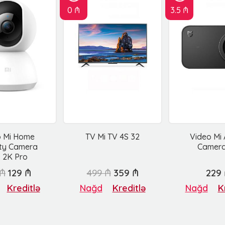
0 ₼
3.5 ₼
o Mi Home
TV Mi TV 4S 32
Video Mi 
ity Camera
Camera
 2K Pro
 ₼
129 ₼
499 ₼
359 ₼
229
Kreditlə
Nağd
Kreditlə
Nağd
K