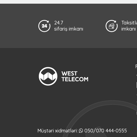
24.7
Taksit
sifariş imkanı
imkanı
Müştəri xidmətləri:
050/070 444-0555