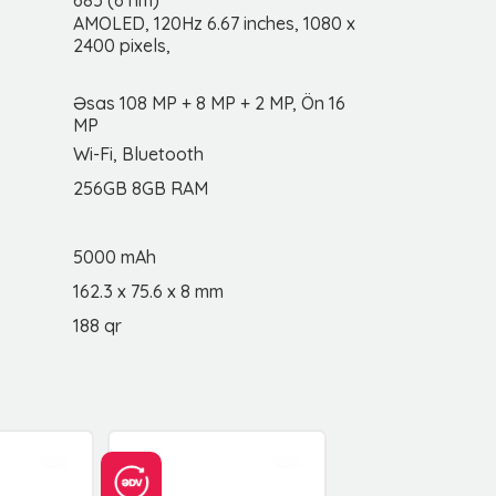
685 (6 nm)
AMOLED, 120Hz 6.67 inches, 1080 x
2400 pixels,
Əsas 108 MP + 8 MP + 2 MP, Ön 16
MP
Wi-Fi, Bluetooth
256GB 8GB RAM
5000 mAh
162.3 x 75.6 x 8 mm
188 qr