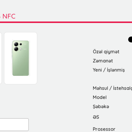
B NFC
Özəl qiymət
Zəmanət
Yeni / İşlənmiş
Məhsul / İstehsal
Model
Şəbəkə
ƏS
Prosessor