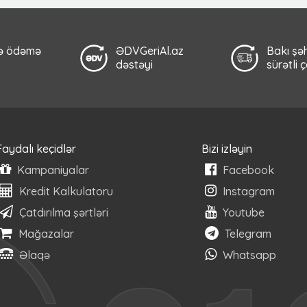
lə ödəmə
ƏDVGeriAl.az
Bakı şəh
dəstəyi
sürətli 
Faydalı keçidlər
Bizi izləyin
Kampaniyalar
Facebook
Kredit Kalkulatoru
Instagram
Çatdırılma şərtləri
Youtube
Mağazalar
Telegram
Əlaqə
Whatsapp