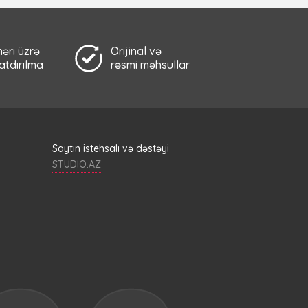
əri üzrə
Orijinal və
çatdırılma
rəsmi məhsullar
Saytın istehsalı və dəstəyi
STUDIO.AZ