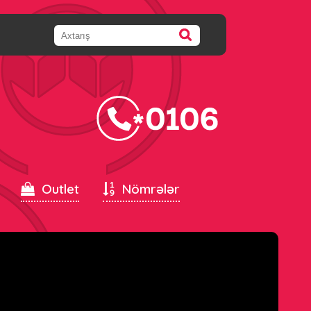
Outlet
Nömrələr