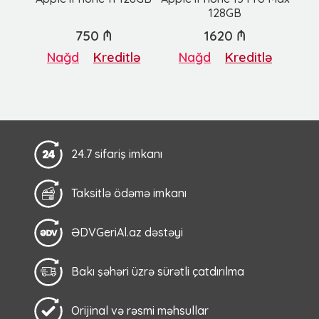
128GB
750 ₼
1620 ₼
Nağd
Kreditlə
Nağd
Kreditlə
24.7 sifariş imkanı
Taksitlə ödəmə imkanı
ƏDVGeriAl.az dəstəyi
Bakı şəhəri üzrə sürətli çatdırılma
Orijinal və rəsmi məhsullar