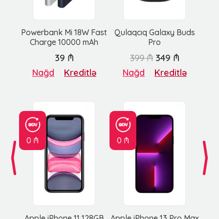
Powerbank Mi 18W Fast
Qulaqcıq Galaxy Buds
Charge 10000 mAh
Pro
39 ₼
399 ₼
349 ₼
Nağd
Kreditlə
Nağd
Kreditlə
0 ₼
0 ₼
Apple iPhone 11 128GB
Apple iPhone 13 Pro Max