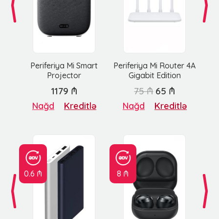
Periferiya Mi Smart
Periferiya Mi Router 4A
Projector
Gigabit Edition
1179 ₼
75 ₼
65 ₼
Nağd
Kreditlə
Nağd
Kreditlə
0.6 ₼
8 ₼