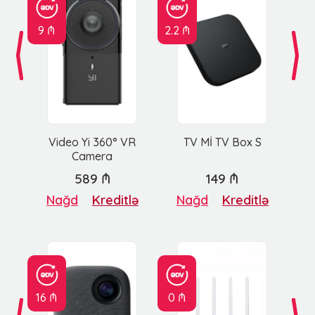
9 ₼
2.2 ₼
Video Yi 360° VR
TV Mİ TV Box S
Camera
589 ₼
149 ₼
Nağd
Kreditlə
Nağd
Kreditlə
16 ₼
0 ₼