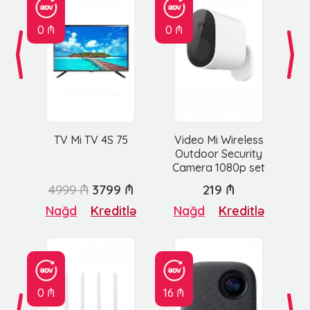
0 ₼
0 ₼
TV Mi TV 4S 75
Video Mi Wireless
Outdoor Security
Camera 1080p set
4999 ₼
3799 ₼
219 ₼
Nağd
Kreditlə
Nağd
Kreditlə
0 ₼
16 ₼