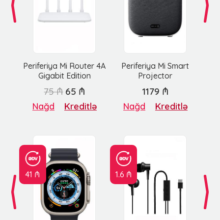
Periferiya Mi Router 4A
Periferiya Mi Smart
Gigabit Edition
Projector
75 ₼
65 ₼
1179 ₼
Nağd
Kreditlə
Nağd
Kreditlə
41 ₼
1.6 ₼