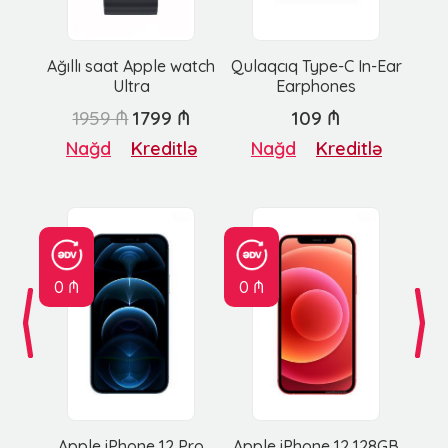
Ağıllı saat Apple watch
Qulaqcıq Type-C In-Ear
Ultra
Earphones
1959 ₼
1799 ₼
109 ₼
Nağd
Kreditlə
Nağd
Kreditlə
0 ₼
0 ₼
Apple iPhone 12 Pro
Apple iPhone 12 128GB