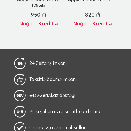
128GB
950 ₼
820 ₼
Nağd
Kreditlə
Nağd
Kreditlə
24.7 sifariş imkanı
Taksitlə ödəmə imkanı
ƏDVGeriAl.az dəstəyi
Bakı şəhəri üzrə sürətli çatdırılma
Orijinal və rəsmi məhsullar