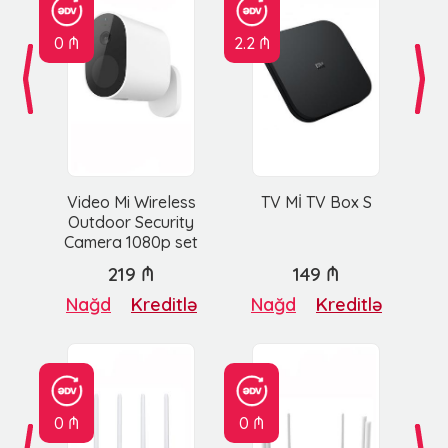
0 ₼
2.2 ₼
Video Mi Wireless
TV Mİ TV Box S
Outdoor Security
Camera 1080p set
219 ₼
149 ₼
Nağd
Kreditlə
Nağd
Kreditlə
0 ₼
0 ₼