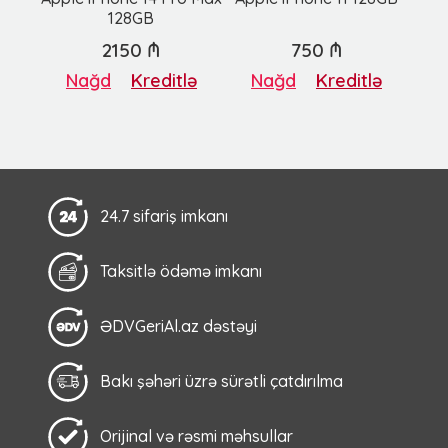
128GB
2150 ₼
750 ₼
Nağd
Kreditlə
Nağd
Kreditlə
24.7 sifariş imkanı
Taksitlə ödəmə imkanı
ƏDVGeriAl.az dəstəyi
Bakı şəhəri üzrə sürətli çatdırılma
Orijinal və rəsmi məhsullar