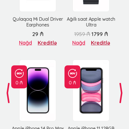
Qulaqcıq Mi Dual Driver
Ağıllı saat Apple watch
Earphones
Ultra
29 ₼
1959 ₼
1799 ₼
Nağd
Kreditlə
Nağd
Kreditlə
0 ₼
0 ₼
Apple iPhone 14 Pro Max
Apple iPhone 11 128GB