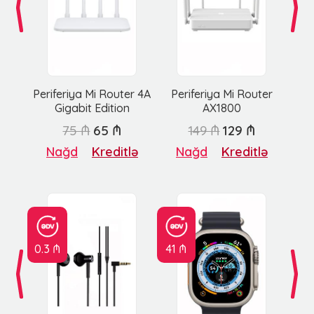
Periferiya Mi Router 4A
Periferiya Mi Router
Gigabit Edition
AX1800
75 ₼
65 ₼
149 ₼
129 ₼
Nağd
Kreditlə
Nağd
Kreditlə
0.3 ₼
41 ₼