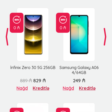
0 ₼
0 ₼
İnfinix Zero 30 5G 256GB
Samsung Galaxy A06
4/64GB
889 ₼
829 ₼
249 ₼
Nağd
Kreditlə
Nağd
Kreditlə