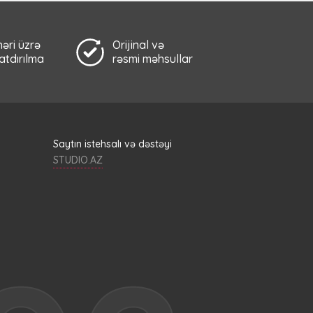
əri üzrə
Orijinal və
çatdırılma
rəsmi məhsullar
Saytın istehsalı və dəstəyi
STUDIO.AZ