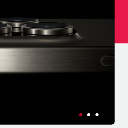
•
•
•