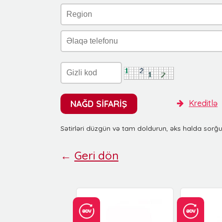
NAĞD SİFARİŞ
Kreditlə
Sətirləri düzgün və tam doldurun, əks halda sorğ
←
Geri dön