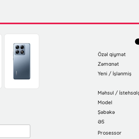
Özəl qiymət
Zəmanət
Yeni / İşlənmiş
Məhsul / İstehsal
Model
Şəbəkə
ƏS
Prosessor