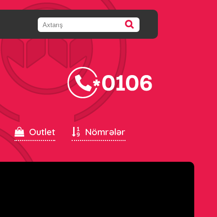
Outlet
Nömrələr