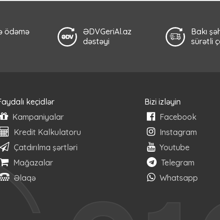
lə ödəmə
ƏDVGeriAl.az
Bakı şəh
dəstəyi
sürətli 
Faydalı keçidlər
Bizi izləyin
Kampaniyalar
Facebook
Kredit Kalkulatoru
Instagram
Çatdırılma şərtləri
Youtube
Mağazalar
Telegram
Əlaqə
Whatsapp