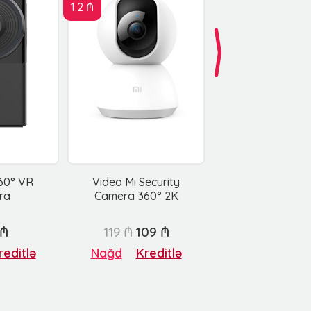
1.2 ₼
360° VR
Video Mi Security
ra
Camera 360° 2K
 ₼
119 ₼
109 ₼
reditlə
Nağd
Kreditlə