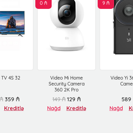
0 ₼
9 ₼
 TV 4S 32
Video Mi Home
Video Yi 
Security Camera
Came
360 2K Pro
 ₼
359 ₼
149 ₼
129 ₼
589
Kreditlə
Nağd
Kreditlə
Nağd
K