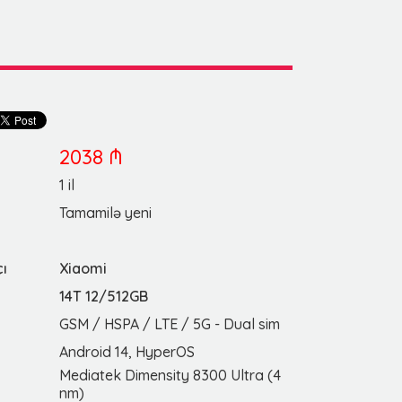
2038 ₼
1 il
Tamamilə yeni
çı
Xiaomi
14T 12/512GB
GSM / HSPA / LTE / 5G - Dual sim
Android 14, HyperOS
Mediatek Dimensity 8300 Ultra (4
nm)