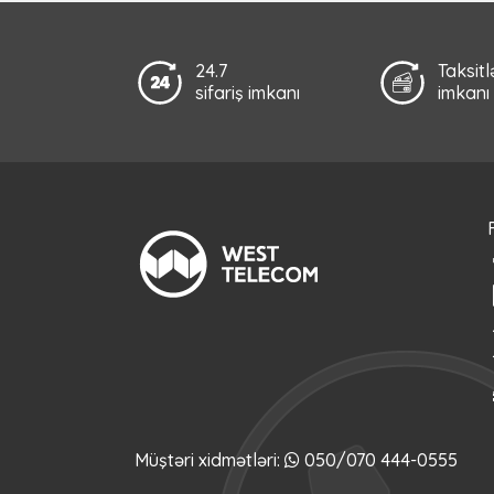
24.7
Taksit
sifariş imkanı
imkanı
Müştəri xidmətləri:
050/070 444-0555