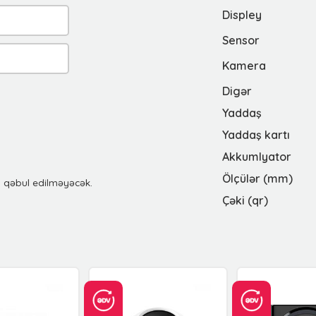
Displey
Sensor
Kamera
Digər
Yaddaş
Yaddaş kartı
Akkumlyator
Ölçülər (mm)
u qəbul edilməyəcək.
Çəki (qr)