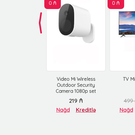
0 ₼
0 ₼
Video Mi Wireless
TV Mi
Outdoor Security
Camera 1080p set
219 ₼
499
Nağd
Kreditlə
Nağd