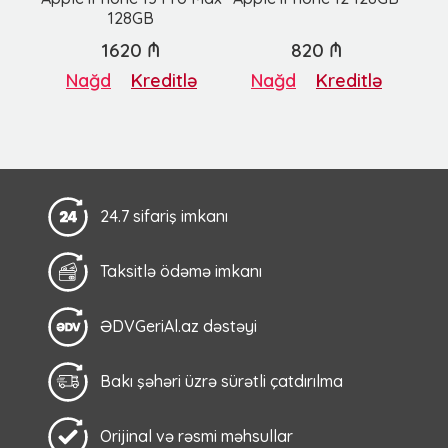
128GB
1620 ₼
820 ₼
Nağd
Kreditlə
Nağd
Kreditlə
24.7 sifariş imkanı
Taksitlə ödəmə imkanı
ƏDVGeriAl.az dəstəyi
Bakı şəhəri üzrə sürətli çatdırılma
Orijinal və rəsmi məhsullar