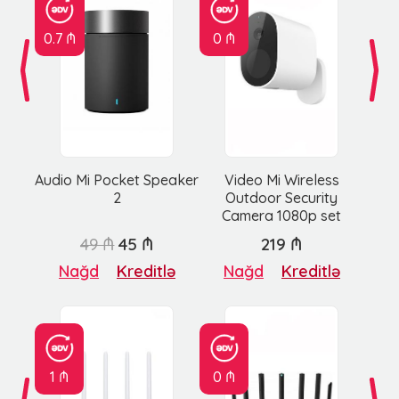
0.7 ₼
0 ₼
Audio Mi Pocket Speaker
Video Mi Wireless
2
Outdoor Security
Camera 1080p set
49 ₼
45 ₼
219 ₼
Nağd
Kreditlə
Nağd
Kreditlə
1 ₼
0 ₼