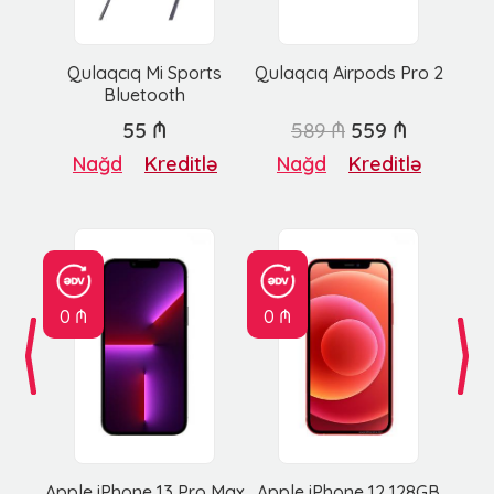
Qulaqcıq Mi Sports
Qulaqcıq Airpods Pro 2
Bluetooth
55 ₼
589 ₼
559 ₼
Nağd
Kreditlə
Nağd
Kreditlə
0 ₼
0 ₼
Apple iPhone 13 Pro Max
Apple iPhone 12 128GB