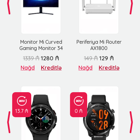
Monitor Mi Curved
Periferiya Mi Router
Gaming Monitor 34
AX1800
1339 ₼
1280 ₼
149 ₼
129 ₼
Nağd
Kreditlə
Nağd
Kreditlə
13.7 ₼
0 ₼