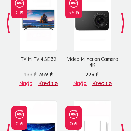
0 ₼
3.5 ₼
TV Mi TV 4 SE 32
Video Mi Action Camera
4K
499 ₼
359 ₼
229 ₼
Nağd
Kreditlə
Nağd
Kreditlə
0 ₼
0 ₼