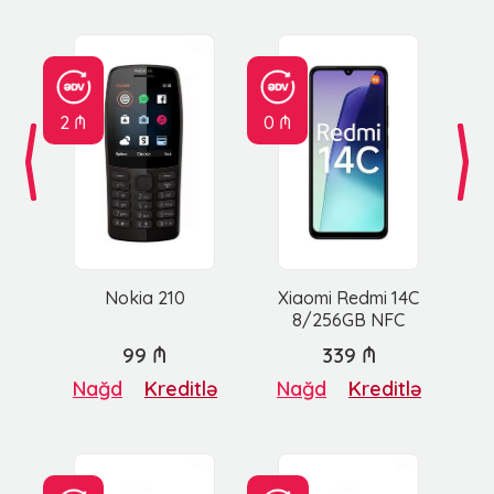
2 ₼
0 ₼
Nokia 210
Xiaomi Redmi 14C
8/256GB NFC
99 ₼
339 ₼
Nağd
Kreditlə
Nağd
Kreditlə