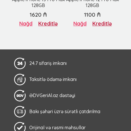
128GB
128GB
1620 ₼
1100 ₼
Nağd
Kreditlə
Nağd
Kreditlə
24.7 sifariş imkanı
Taksitlə ödəmə imkanı
ƏDVGeriAl.az dəstəyi
Bakı şəhəri üzrə sürətli çatdırılma
Orijinal və rəsmi məhsullar