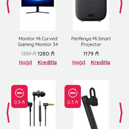
Monitor Mi Curved
Periferiya Mi Smart
Gaming Monitor 34
Projector
1339 ₼
1280 ₼
1179 ₼
Nağd
Kreditlə
Nağd
Kreditlə
0.9 ₼
0.3 ₼