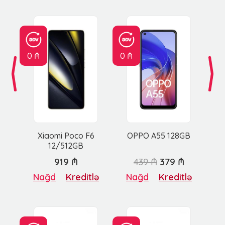
0 ₼
0 ₼
Xiaomi Poco F6
OPPO A55 128GB
12/512GB
919 ₼
439 ₼
379 ₼
Nağd
Kreditlə
Nağd
Kreditlə