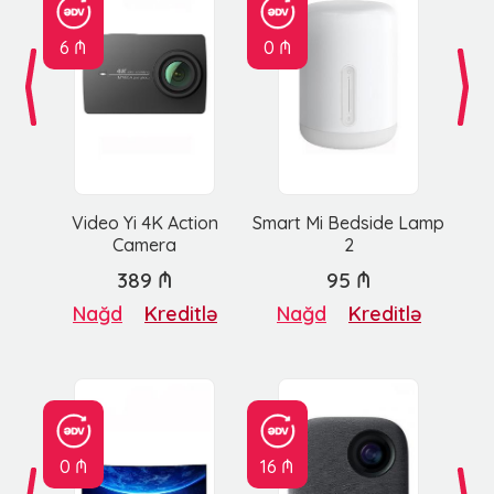
6 ₼
0 ₼
Video Yi 4K Action
Smart Mi Bedside Lamp
Camera
2
389 ₼
95 ₼
Nağd
Kreditlə
Nağd
Kreditlə
0 ₼
16 ₼