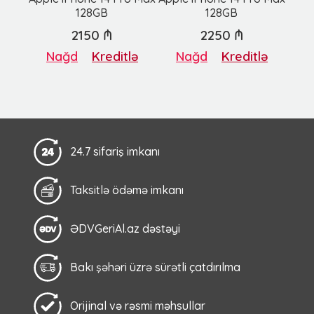
128GB
128GB
2150 ₼
2250 ₼
Nağd
Kreditlə
Nağd
Kreditlə
24.7 sifariş imkanı
Taksitlə ödəmə imkanı
ƏDVGeriAl.az dəstəyi
Bakı şəhəri üzrə sürətli çatdırılma
Orijinal və rəsmi məhsullar