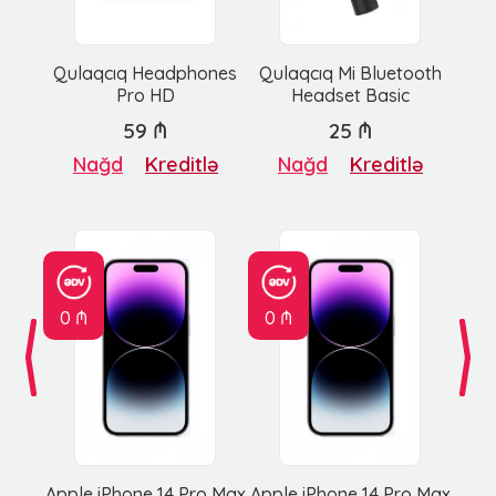
Qulaqcıq Headphones
Qulaqcıq Mi Bluetooth
Pro HD
Headset Basic
59 ₼
25 ₼
Nağd
Kreditlə
Nağd
Kreditlə
0 ₼
0 ₼
Apple iPhone 14 Pro Max
Apple iPhone 14 Pro Max