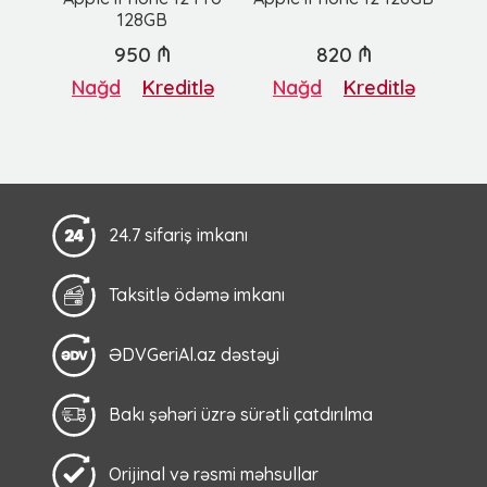
128GB
950 ₼
820 ₼
Nağd
Kreditlə
Nağd
Kreditlə
24.7 sifariş imkanı
Taksitlə ödəmə imkanı
ƏDVGeriAl.az dəstəyi
Bakı şəhəri üzrə sürətli çatdırılma
Orijinal və rəsmi məhsullar