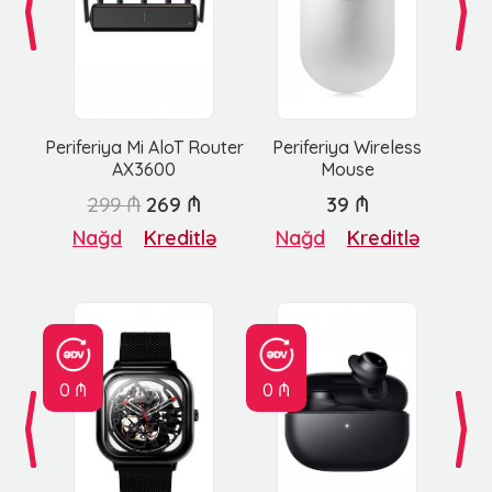
Periferiya Mi AloT Router
Periferiya Wireless
AX3600
Mouse
299 ₼
269 ₼
39 ₼
Nağd
Kreditlə
Nağd
Kreditlə
0 ₼
0 ₼