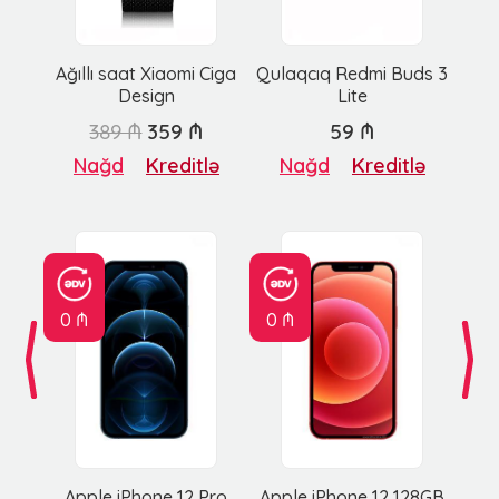
Ağıllı saat Xiaomi Ciga
Qulaqcıq Redmi Buds 3
Design
Lite
389 ₼
359 ₼
59 ₼
Nağd
Kreditlə
Nağd
Kreditlə
0 ₼
0 ₼
Apple iPhone 12 Pro
Apple iPhone 12 128GB