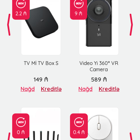
2.2 ₼
9 ₼
TV Mİ TV Box S
Video Yi 360° VR
Camera
149 ₼
589 ₼
Nağd
Kreditlə
Nağd
Kreditlə
0 ₼
0.4 ₼