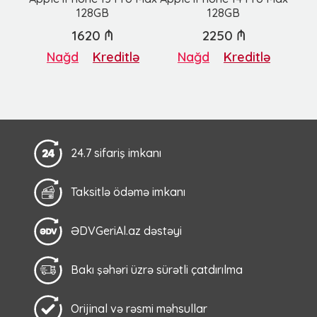
128GB
128GB
1620 ₼
2250 ₼
Nağd
Kreditlə
Nağd
Kreditlə
24.7 sifariş imkanı
Taksitlə ödəmə imkanı
ƏDVGeriAl.az dəstəyi
Bakı şəhəri üzrə sürətli çatdırılma
Orijinal və rəsmi məhsullar