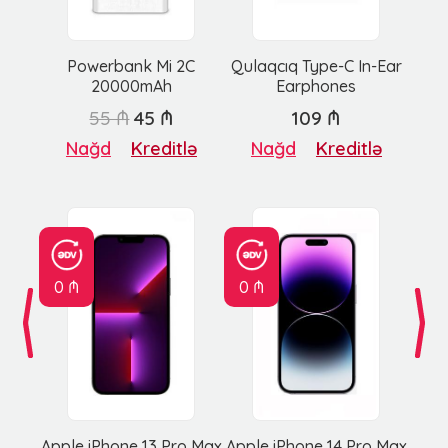
Powerbank Mi 2C
Qulaqcıq Type-C In-Ear
20000mAh
Earphones
55 ₼
45 ₼
109 ₼
Nağd
Kreditlə
Nağd
Kreditlə
0 ₼
0 ₼
Apple iPhone 13 Pro Max
Apple iPhone 14 Pro Max