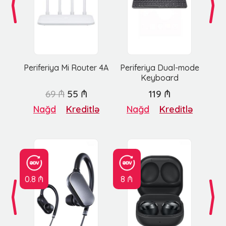
Periferiya Mi Router 4A
Periferiya Dual-mode
Keyboard
69 ₼
55 ₼
119 ₼
Nağd
Kreditlə
Nağd
Kreditlə
0.8 ₼
8 ₼