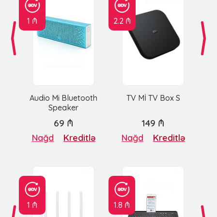
1 ₼
2.2 ₼
Audio Mi Bluetooth
TV Mİ TV Box S
Speaker
69 ₼
149 ₼
Nağd
Kreditlə
Nağd
Kreditlə
1 ₼
1.8 ₼