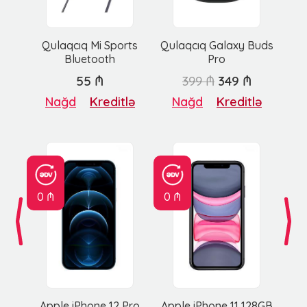
Qulaqcıq Mi Sports
Qulaqcıq Galaxy Buds
Bluetooth
Pro
55 ₼
399 ₼
349 ₼
Nağd
Kreditlə
Nağd
Kreditlə
0 ₼
0 ₼
Apple iPhone 12 Pro
Apple iPhone 11 128GB