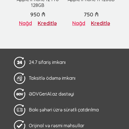
128GB
950 ₼
750 ₼
Nağd
Kreditlə
Nağd
Kreditlə
24.7 sifariş imkanı
Taksitlə ödəmə imkanı
ƏDVGeriAl.az dəstəyi
Bakı şəhəri üzrə sürətli çatdırılma
Orijinal və rəsmi məhsullar