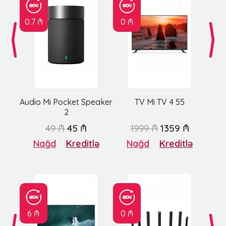
0.7 ₼
0 ₼
Audio Mi Pocket Speaker
TV Mi TV 4 55
2
49 ₼
45 ₼
1999 ₼
1359 ₼
Nağd
Kreditlə
Nağd
Kreditlə
6 ₼
0 ₼