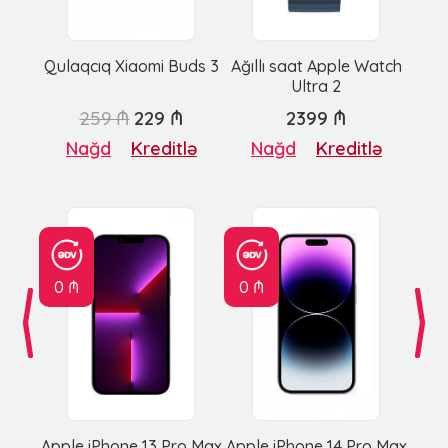
Qulaqcıq Xiaomi Buds 3
Ağıllı saat Apple Watch
Ultra 2
259 ₼
229 ₼
2399 ₼
Nağd
Kreditlə
Nağd
Kreditlə
0 ₼
0 ₼
Apple iPhone 13 Pro Max
Apple iPhone 14 Pro Max