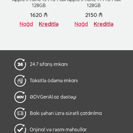
128GB
128GB
1620 ₼
2150 ₼
Nağd
Kreditlə
Nağd
Kreditlə
24.7 sifariş imkanı
Taksitlə ödəmə imkanı
ƏDVGeriAl.az dəstəyi
Bakı şəhəri üzrə sürətli çatdırılma
Orijinal və rəsmi məhsullar