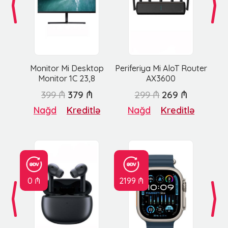
Monitor Mi Desktop
Periferiya Mi AloT Router
Monitor 1C 23,8
AX3600
399 ₼
379 ₼
299 ₼
269 ₼
Nağd
Kreditlə
Nağd
Kreditlə
0 ₼
2199 ₼