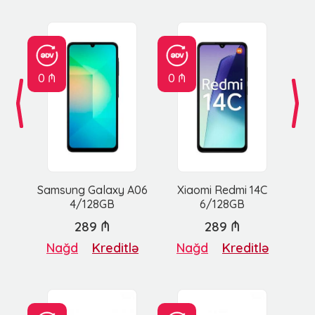
0 ₼
0 ₼
Samsung Galaxy A06
Xiaomi Redmi 14C
4/128GB
6/128GB
289 ₼
289 ₼
Nağd
Kreditlə
Nağd
Kreditlə