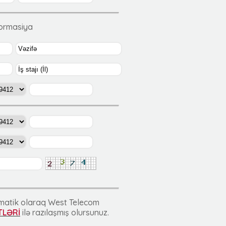
formasiya
tomatik olaraq West Telecom
TLƏRİ
ilə razılaşmış olursunuz.