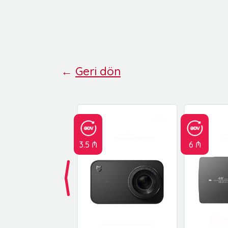
←
Geri dön
3.5 ₼
6 ₼