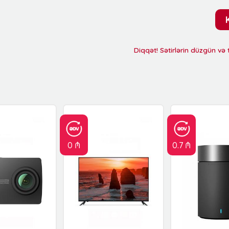
Diqqət! Sətirlərin düzgün və
0 ₼
0.7 ₼