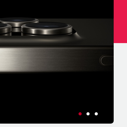
•
•
•