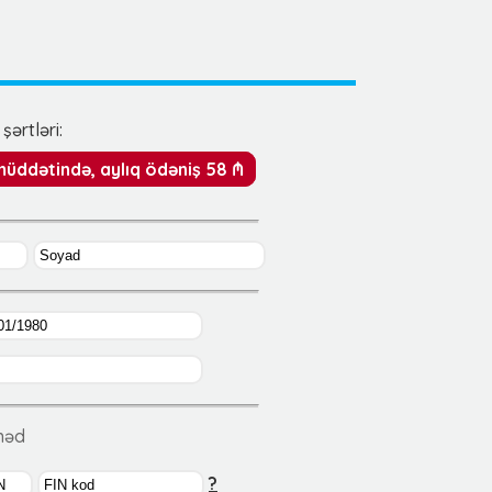
şərtləri:
 müddətində, aylıq ödəniş 58 ₼
ənəd
?