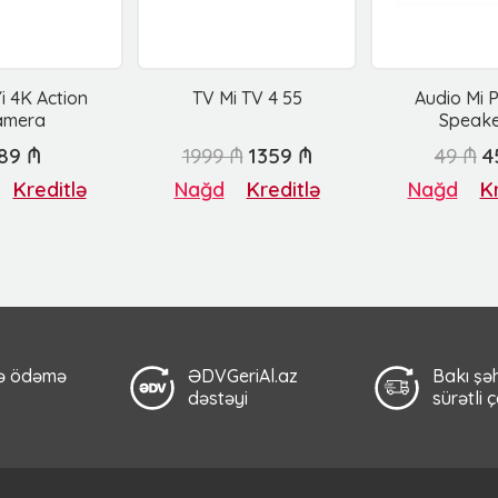
i 4K Action
TV Mi TV 4 55
Audio Mi 
amera
Speake
89 ₼
1999 ₼
1359 ₼
49 ₼
4
Kreditlə
Nağd
Kreditlə
Nağd
Kr
lə ödəmə
ƏDVGeriAl.az
Bakı şəh
dəstəyi
sürətli 