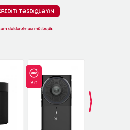
KREDİTİ TƏSDİQLƏYİN
 tam doldurulması mütləqdir.
9 ₼