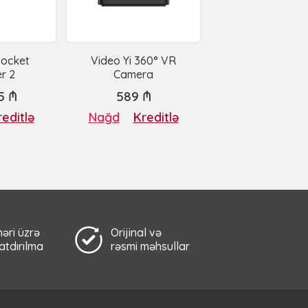
Pocket
Video Yi 360° VR
r 2
Camera
5 ₼
589 ₼
editlə
Nağd
Kreditlə
əri üzrə
Orijinal və
çatdırılma
rəsmi məhsullar