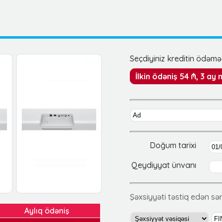
Seçdiyiniz kreditin ödəmə 
İlkin ödəniş 54 ₼, 3 ay
Doğum tarixi
Qeydiyyat ünvanı
Şəxsiyyəti təstiq edən s
Aylıq ödəniş