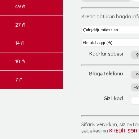
49 ₼
Kredit götürən haqda in
27 ₼
14 ₼
Kadrlar şöbəsi
10 ₼
Əlaqə telefonu
7 ₼
Gizli kod
Sifariş verərkən, siz av
şəbəkəsinin
KREDİT ŞƏR