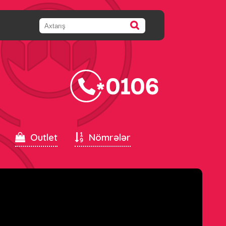
Outlet
Nömrələr