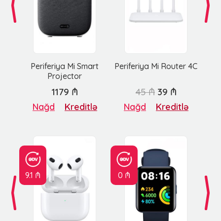
Periferiya Mi Smart
Periferiya Mi Router 4C
Projector
1179 ₼
45 ₼
39 ₼
Nağd
Kreditlə
Nağd
Kreditlə
9.1 ₼
0 ₼