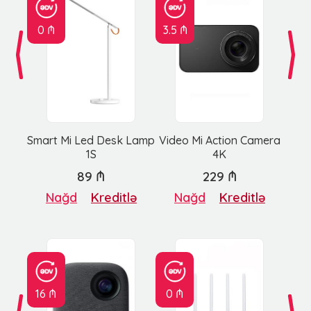
0 ₼
3.5 ₼
Smart Mi Led Desk Lamp
Video Mi Action Camera
1S
4K
89 ₼
229 ₼
Nağd
Kreditlə
Nağd
Kreditlə
16 ₼
0 ₼