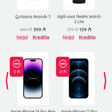
Qulaqcıq Airpods 3
Ağıllı saat Redmi Watch
2 Lite
449 ₼
399 ₼
179 ₼
159 ₼
Nağd
Kreditlə
Nağd
Kreditlə
0 ₼
0 ₼
Apple iPhone 14 Pro Max
Apple iPhone 12 Pro