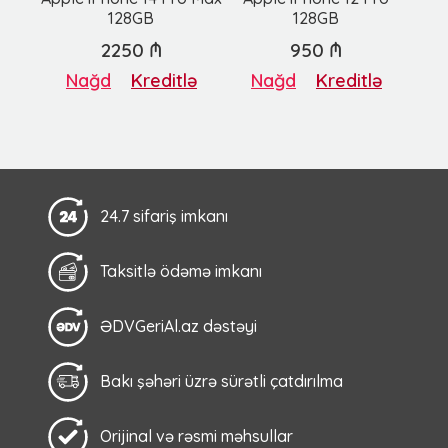
128GB
128GB
2250 ₼
950 ₼
Nağd
Kreditlə
Nağd
Kreditlə
24.7 sifariş imkanı
Taksitlə ödəmə imkanı
ƏDVGeriAl.az dəstəyi
Bakı şəhəri üzrə sürətli çatdırılma
Orijinal və rəsmi məhsullar