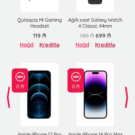
Qulaqcıq Mi Gaming
Ağıllı saat Galaxy Watch
Headset
4 Classic 44mm
119 ₼
789 ₼
699 ₼
Nağd
Kreditlə
Nağd
Kreditlə
0 ₼
0 ₼
Apple iPhone 12 Pro
Apple iPhone 14 Pro Max