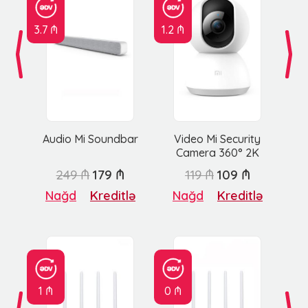
3.7 ₼
1.2 ₼
Audio Mi Soundbar
Video Mi Security
Camera 360° 2K
249 ₼
179 ₼
119 ₼
109 ₼
Nağd
Kreditlə
Nağd
Kreditlə
1 ₼
0 ₼