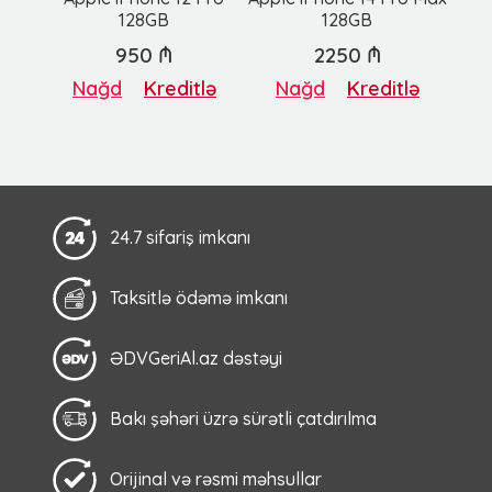
128GB
128GB
950 ₼
2250 ₼
Nağd
Kreditlə
Nağd
Kreditlə
24.7 sifariş imkanı
Taksitlə ödəmə imkanı
ƏDVGeriAl.az dəstəyi
Bakı şəhəri üzrə sürətli çatdırılma
Orijinal və rəsmi məhsullar