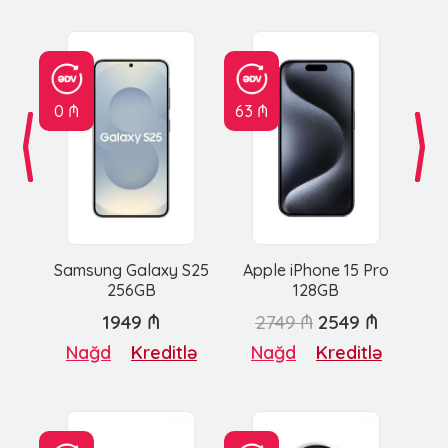
0 ₼
63 ₼
Samsung Galaxy S25
Apple iPhone 15 Pro
256GB
128GB
1949 ₼
2749 ₼
2549 ₼
Nağd
Kreditlə
Nağd
Kreditlə