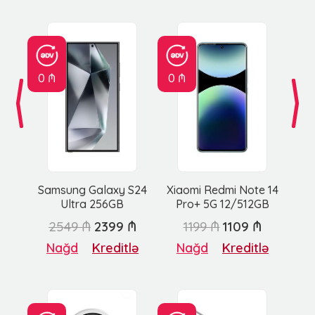
0 ₼
0 ₼
Samsung Galaxy S24
Xiaomi Redmi Note 14
Ultra 256GB
Pro+ 5G 12/512GB
2549 ₼
2399 ₼
1199 ₼
1109 ₼
Nağd
Kreditlə
Nağd
Kreditlə