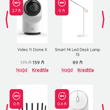
2.7 ₼
0 ₼
Video Yi Dome X
Smart Mi Led Desk Lamp
1S
179 ₼
159 ₼
89 ₼
Nağd
Kreditlə
Nağd
Kreditlə
0 ₼
0.4 ₼