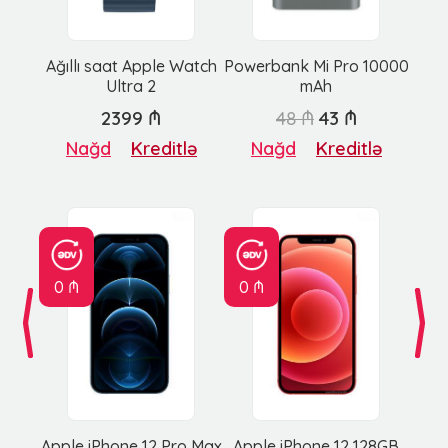
Ağıllı saat Apple Watch
Powerbank Mi Pro 10000
Ultra 2
mAh
2399 ₼
48 ₼
43 ₼
Nağd
Kreditlə
Nağd
Kreditlə
0 ₼
0 ₼
Apple iPhone 12 Pro Max
Apple iPhone 12 128GB