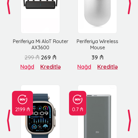
Periferiya Mi AloT Router
Periferiya Wireless
AX3600
Mouse
299 ₼
269 ₼
39 ₼
Nağd
Kreditlə
Nağd
Kreditlə
2199 ₼
0.7 ₼