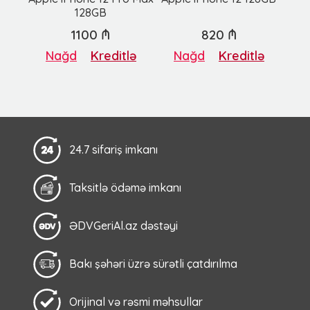
128GB
1100 ₼
820 ₼
Nağd
Kreditlə
Nağd
Kreditlə
24.7 sifariş imkanı
Taksitlə ödəmə imkanı
ƏDVGeriAl.az dəstəyi
Bakı şəhəri üzrə sürətli çatdırılma
Orijinal və rəsmi məhsullar