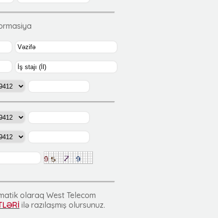
formasiya
tomatik olaraq West Telecom
TLƏRİ
ilə razılaşmış olursunuz.