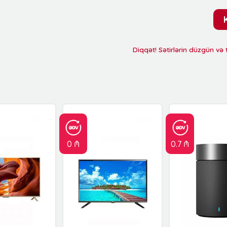
Diqqət! Sətirlərin düzgün və
0 ₼
0.7 ₼