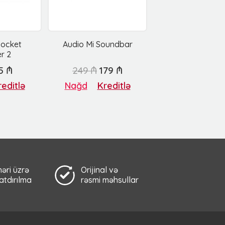
Pocket
Audio Mi Soundbar
r 2
5 ₼
249 ₼
179 ₼
editlə
Nağd
Kreditlə
əri üzrə
Orijinal və
çatdırılma
rəsmi məhsullar