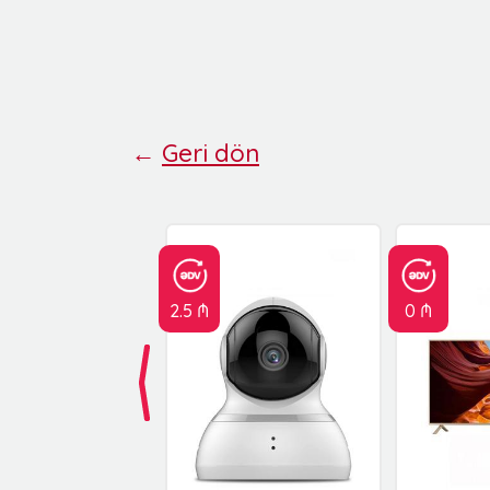
←
Geri dön
2.5 ₼
0 ₼