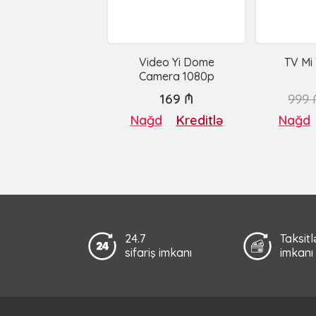
Video Yi Dome
TV Mi
Camera 1080p
169 ₼
999 
Nağd
Kreditlə
Nağd
24.7
Taksit
sifariş imkanı
imkanı