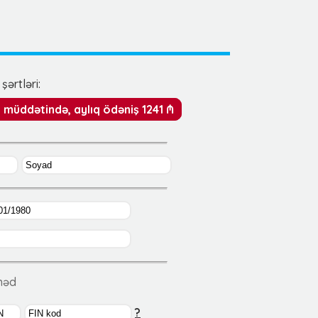
şərtləri:
ay müddətində, aylıq ödəniş 1241 ₼
ənəd
?