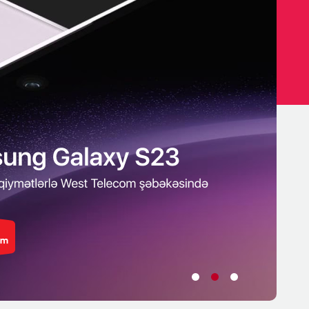
•
•
•