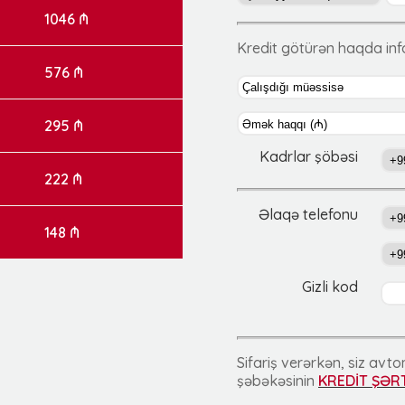
1046 ₼
Kredit götürən haqda in
576 ₼
295 ₼
Kadrlar şöbəsi
222 ₼
Əlaqə telefonu
148 ₼
Gizli kod
Sifariş verərkən, siz av
şəbəkəsinin
KREDİT ŞƏR