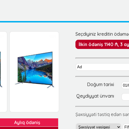
Seçdiyiniz kreditin ödəmə 
İlkin ödəniş 1140 ₼, 3 
Doğum tarixi
Qeydiyyat ünvanı
Şəxsiyyəti təstiq edən s
Aylıq ödəniş