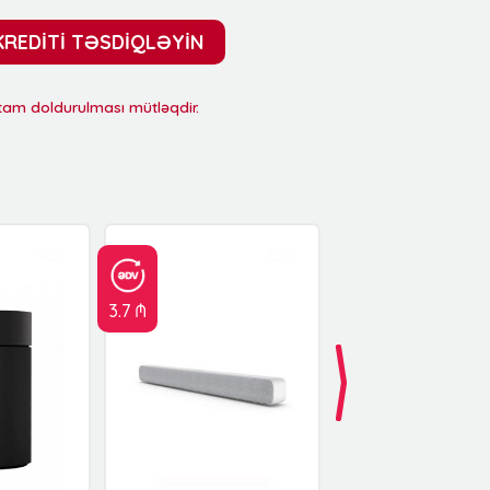
KREDİTİ TƏSDİQLƏYİN
 tam doldurulması mütləqdir.
3.7 ₼