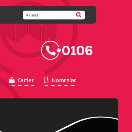
Outlet
Nömrələr