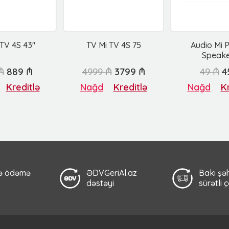
 TV 4S 43"
TV Mi TV 4S 75
Audio Mi 
Speake
₼
889 ₼
4999 ₼
3799 ₼
49 ₼
4
Kreditlə
Nağd
Kreditlə
Nağd
Kr
lə ödəmə
ƏDVGeriAl.az
Bakı şəh
dəstəyi
sürətli 