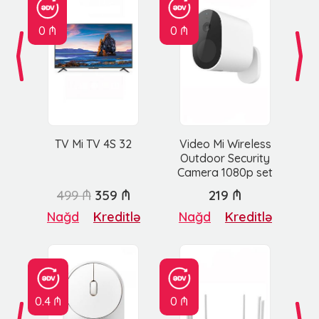
0 ₼
0 ₼
TV Mi TV 4S 32
Video Mi Wireless
Outdoor Security
Camera 1080p set
499 ₼
359 ₼
219 ₼
Nağd
Kreditlə
Nağd
Kreditlə
0.4 ₼
0 ₼