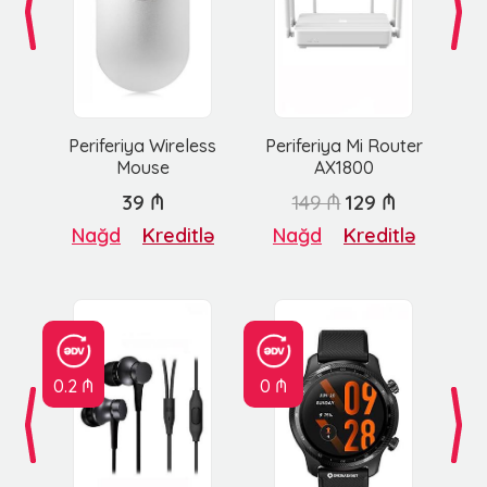
Periferiya Wireless
Periferiya Mi Router
Mouse
AX1800
39 ₼
149 ₼
129 ₼
Nağd
Kreditlə
Nağd
Kreditlə
0.2 ₼
0 ₼