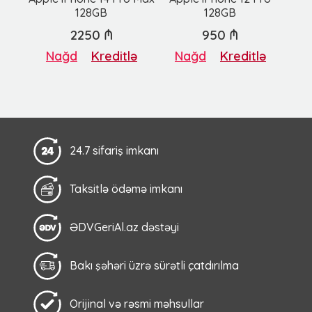
128GB
128GB
2250 ₼
950 ₼
Nağd
Kreditlə
Nağd
Kreditlə
24.7 sifariş imkanı
Taksitlə ödəmə imkanı
ƏDVGeriAl.az dəstəyi
Bakı şəhəri üzrə sürətli çatdırılma
Orijinal və rəsmi məhsullar