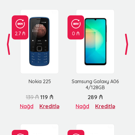
2.7 ₼
0 ₼
Nokia 225
Samsung Galaxy A06
4/128GB
139 ₼
119 ₼
289 ₼
Nağd
Kreditlə
Nağd
Kreditlə