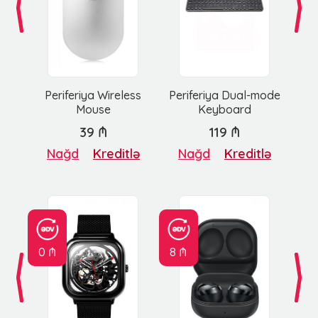
Periferiya Wireless
Periferiya Dual-mode
Mouse
Keyboard
39 ₼
119 ₼
Nağd
Kreditlə
Nağd
Kreditlə
0 ₼
8 ₼