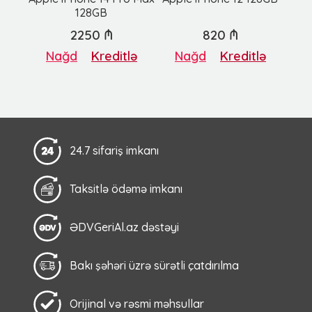
128GB
2250 ₼
820 ₼
Nağd
Kreditlə
Nağd
Kreditlə
24.7 sifariş imkanı
Taksitlə ödəmə imkanı
ƏDVGeriAl.az dəstəyi
Bakı şəhəri üzrə sürətli çatdırılma
Orijinal və rəsmi məhsullar