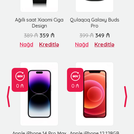
Ağıllı saat Xiaomi Ciga
Qulaqcıq Galaxy Buds
Design
Pro
389 ₼
359 ₼
399 ₼
349 ₼
Nağd
Kreditlə
Nağd
Kreditlə
0 ₼
0 ₼
Apple iPhone 14 Pro Max
Apple iPhone 12 128GB