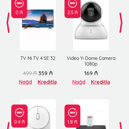
0 ₼
2.5 ₼
TV Mi TV 4 SE 32
Video Yi Dome Camera
1080p
499 ₼
359 ₼
169 ₼
Nağd
Kreditlə
Nağd
Kreditlə
0.4 ₼
1.8 ₼