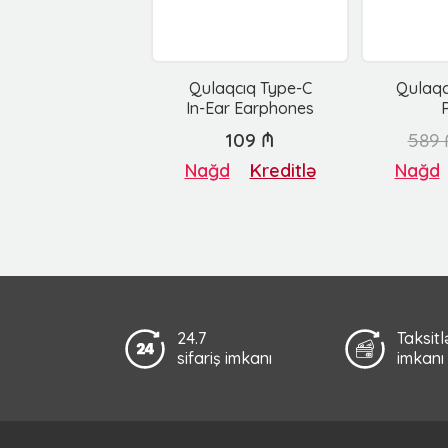
Qulaqcıq Type-C
Qulaqc
In-Ear Earphones
109 ₼
589 
Nağd
Kreditlə
Nağd
24.7
Taksit
sifariş imkanı
imkanı