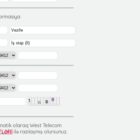
formasiya
tomatik olaraq West Telecom
TLƏRİ
ilə razılaşmış olursunuz.