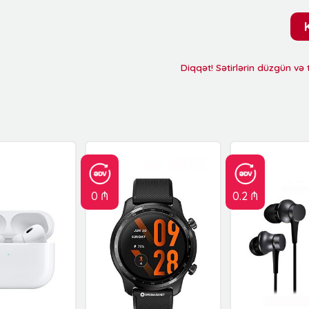
Diqqət! Sətirlərin düzgün və
0 ₼
0.2 ₼