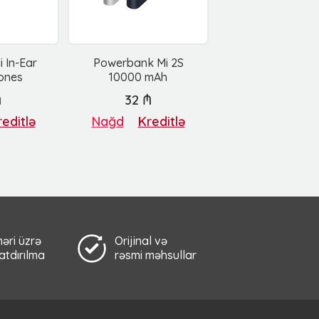
 In-Ear
Powerbank Mi 2S
ones
10000 mAh
₼
32 ₼
editlə
Nağd
Kreditlə
əri üzrə
Orijinal və
çatdırılma
rəsmi məhsullar