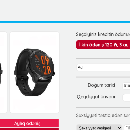
Seçdiyiniz kreditin ödəmə 
İlkin ödəniş 120 ₼, 3 a
Doğum tarixi
Qeydiyyat ünvanı
Şəxsiyyəti təstiq edən s
Aylıq ödəniş