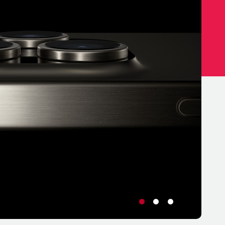
•
•
•