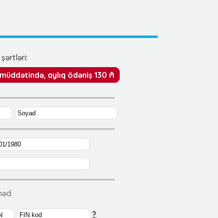
şərtləri:
y müddətində, aylıq ödəniş 130 ₼
ənəd
?