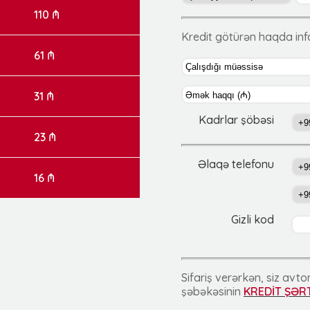
110 ₼
Kredit götürən haqda in
61 ₼
31 ₼
Kadrlar şöbəsi
23 ₼
Əlaqə telefonu
16 ₼
Gizli kod
Sifariş verərkən, siz av
şəbəkəsinin
KREDİT ŞƏR