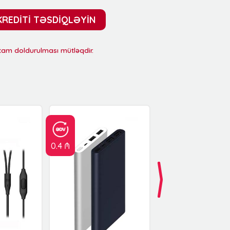
KREDİTİ TƏSDİQLƏYİN
 tam doldurulması mütləqdir.
0.4 ₼