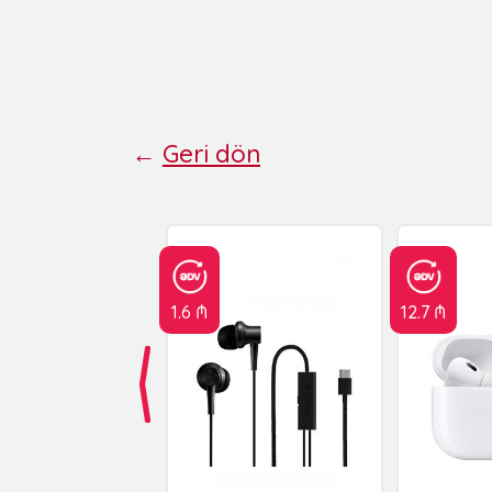
←
Geri dön
1.6 ₼
12.7 ₼