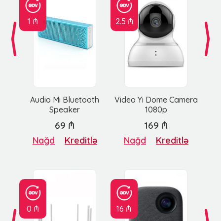
1 ₼
2.5 ₼
Audio Mi Bluetooth
Video Yi Dome Camera
Speaker
1080p
69 ₼
169 ₼
Nağd
Kreditlə
Nağd
Kreditlə
0 ₼
16 ₼