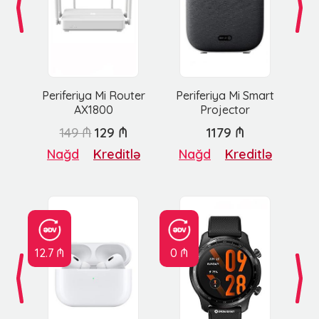
Periferiya Mi Router
Periferiya Mi Smart
AX1800
Projector
149 ₼
129 ₼
1179 ₼
Nağd
Kreditlə
Nağd
Kreditlə
12.7 ₼
0 ₼