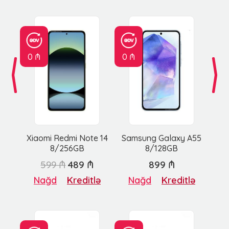
0 ₼
0 ₼
Xiaomi Redmi Note 14
Samsung Galaxy A55
8/256GB
8/128GB
599 ₼
489 ₼
899 ₼
Nağd
Kreditlə
Nağd
Kreditlə