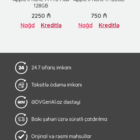
128GB
2250 ₼
750 ₼
Nağd
Kreditlə
Nağd
Kreditlə
24.7 sifariş imkanı
Taksitlə ödəmə imkanı
ƏDVGeriAl.az dəstəyi
Bakı şəhəri üzrə sürətli çatdırılma
Orijinal və rəsmi məhsullar