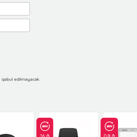
u qəbul edilməyəcək.
16 ₼
0.8 ₼