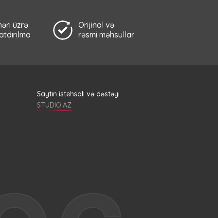
əri üzrə
Orijinal və
çatdırılma
rəsmi məhsullar
Saytın istehsalı və dəstəyi
STUDIO.AZ