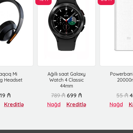
aqcıq Mi
Ağıllı saat Galaxy
Powerbank
g Headset
Watch 4 Classic
20000
44mm
119 ₼
789 ₼
699 ₼
55 ₼
4
Kreditlə
Nağd
Kreditlə
Nağd
K