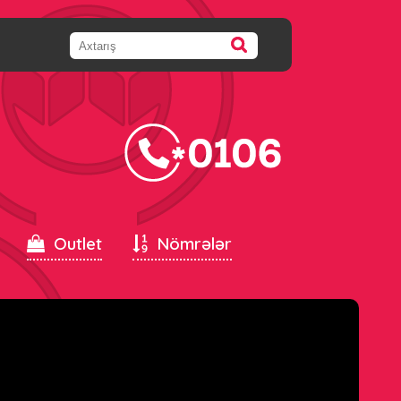
Outlet
Nömrələr