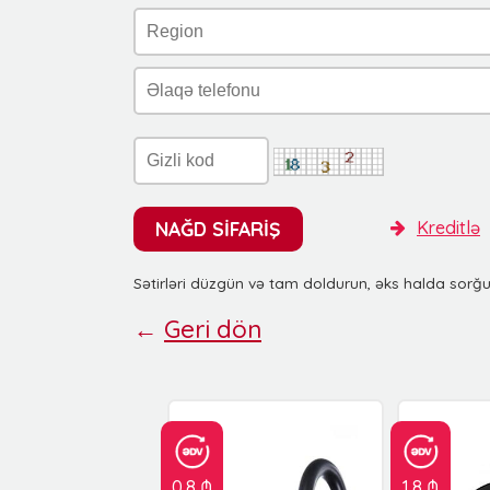
NAĞD SİFARİŞ
Kreditlə
Sətirləri düzgün və tam doldurun, əks halda sorğ
←
Geri dön
0.8 ₼
1.8 ₼