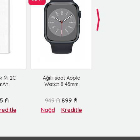
 Mi 2C
Ağıllı saat Apple
mAh
Watch 8 45mm
5 ₼
949 ₼
899 ₼
reditlə
Nağd
Kreditlə