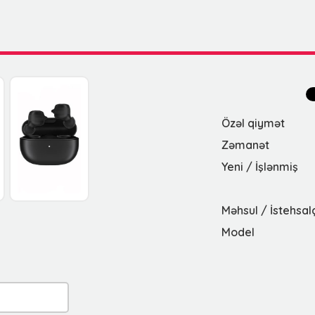
Özəl qiymət
Zəmanət
Yeni / İşlənmiş
Məhsul / İstehsal
Model