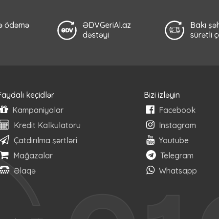
lə ödəmə
ƏDVGeriAl.az
Bakı şəh
dəstəyi
sürətli 
Faydalı keçidlər
Bizi izləyin
Kampaniyalar
Facebook
Kredit Kalkulatoru
Instagram
Çatdırılma şərtləri
Youtube
Mağazalar
Telegram
Əlaqə
Whatsapp