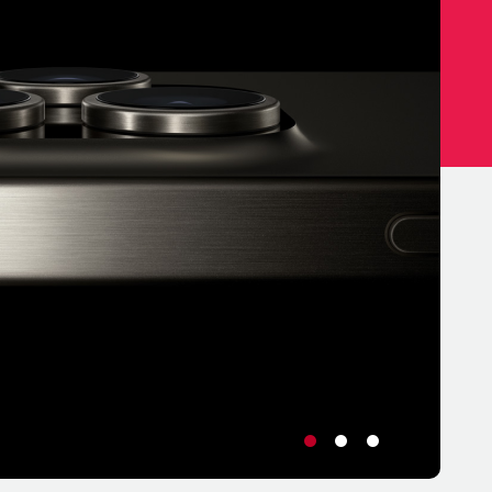
•
•
•