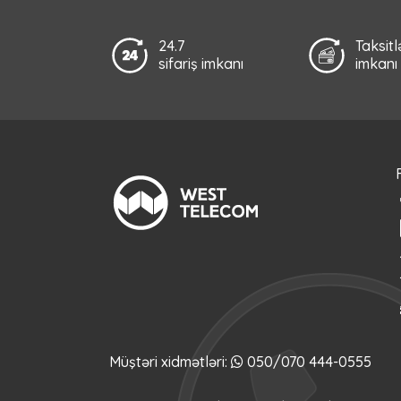
24.7
Taksit
sifariş imkanı
imkanı
Müştəri xidmətləri:
050/070 444-0555