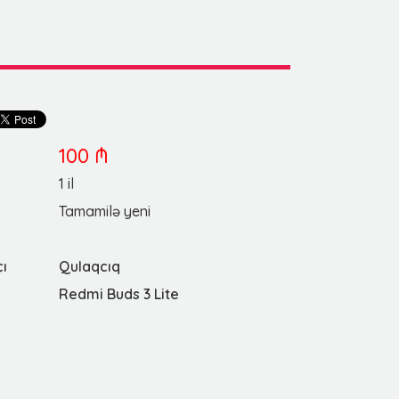
100 ₼
1 il
Tamamilə yeni
çı
Qulaqcıq
Redmi Buds 3 Lite