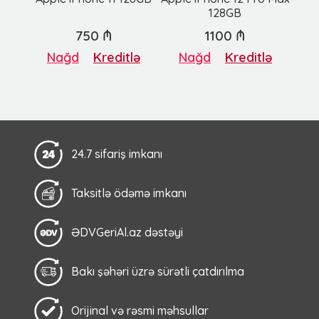
128GB
750 ₼
1100 ₼
Nağd
Kreditlə
Nağd
Kreditlə
24.7 sifariş imkanı
Taksitlə ödəmə imkanı
ƏDVGeriAl.az dəstəyi
Bakı şəhəri üzrə sürətli çatdırılma
Orijinal və rəsmi məhsullar