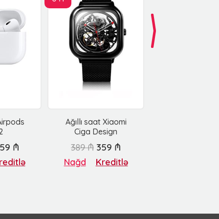
Airpods
Ağıllı saat Xiaomi
2
Ciga Design
59 ₼
389 ₼
359 ₼
reditlə
Nağd
Kreditlə