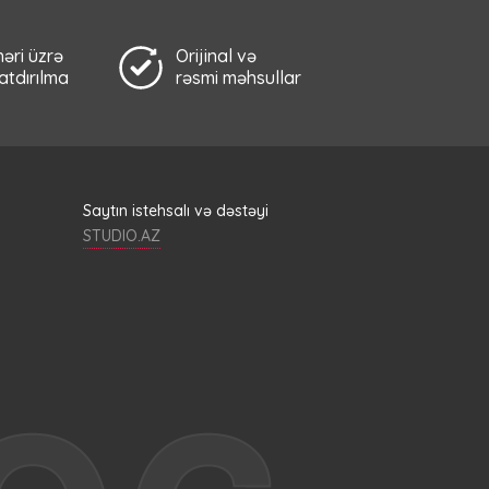
əri üzrə
Orijinal və
çatdırılma
rəsmi məhsullar
Saytın istehsalı və dəstəyi
STUDIO.AZ