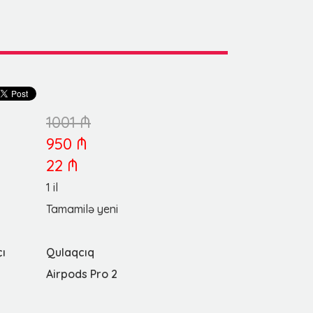
1001 ₼
950 ₼
22 ₼
1 il
Tamamilə yeni
çı
Qulaqcıq
Airpods Pro 2