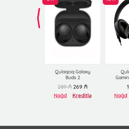
Qulaqcıq Galaxy
Qul
Buds 2
Gamin
289 ₼
269 ₼
Nağd
Kreditlə
Nağd