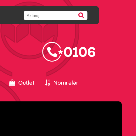
Outlet
Nömrələr