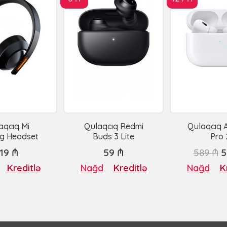
aqcıq Mi
Qulaqcıq Redmi
Qulaqcıq 
g Headset
Buds 3 Lite
Pro 
119 ₼
59 ₼
589 ₼
5
Kreditlə
Nağd
Kreditlə
Nağd
K