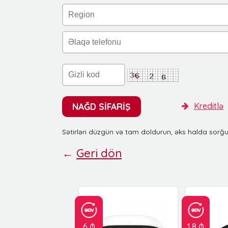
NAĞD SİFARİŞ
Kreditlə
Sətirləri düzgün və tam doldurun, əks halda sorğ
←
Geri dön
6 ₼
1.8 ₼