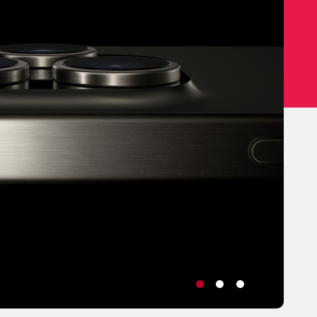
•
•
•