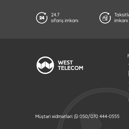
24.7
Taksit
sifariş imkanı
imkanı
Müştəri xidmətləri:
050/070 444-0555