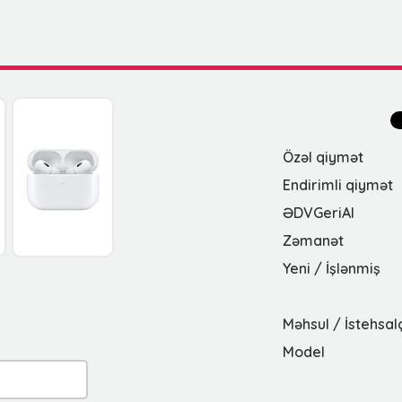
Özəl qiymət
Endirimli qiymət
ƏDVGeriAl
Zəmanət
Yeni / İşlənmiş
Məhsul / İstehsal
Model