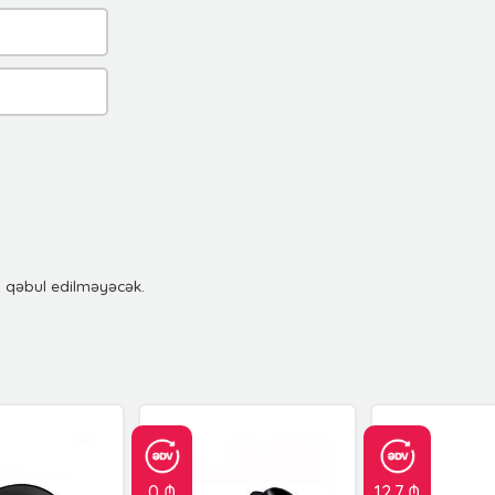
u qəbul edilməyəcək.
0 ₼
12.7 ₼