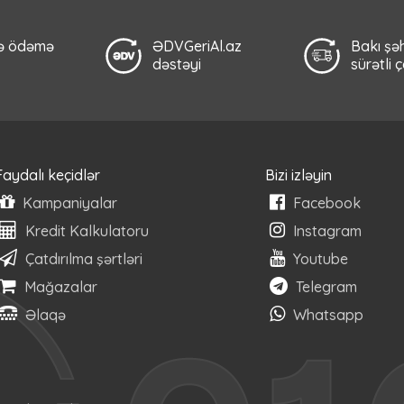
lə ödəmə
ƏDVGeriAl.az
Bakı şəh
dəstəyi
sürətli 
Faydalı keçidlər
Bizi izləyin
Kampaniyalar
Facebook
Kredit Kalkulatoru
Instagram
Çatdırılma şərtləri
Youtube
Mağazalar
Telegram
Əlaqə
Whatsapp