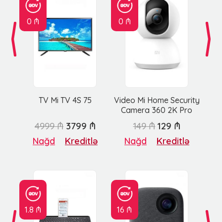
0 ₼
0 ₼
TV Mi TV 4S 75
Video Mi Home Security
Camera 360 2K Pro
4999 ₼
3799 ₼
149 ₼
129 ₼
Nağd
Kreditlə
Nağd
Kreditlə
1.8 ₼
16 ₼