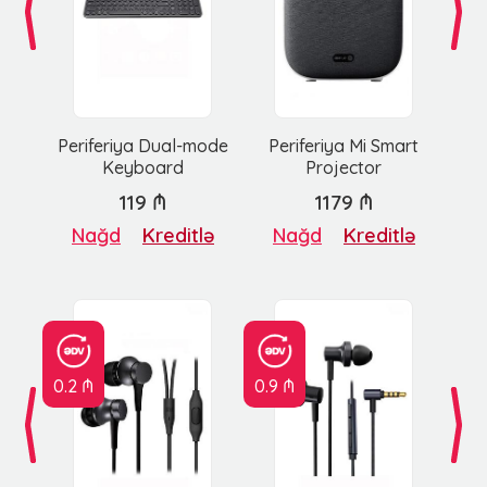
Periferiya Dual-mode
Periferiya Mi Smart
Keyboard
Projector
119 ₼
1179 ₼
Nağd
Kreditlə
Nağd
Kreditlə
0.2 ₼
0.9 ₼