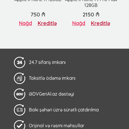
128GB
750 ₼
2150 ₼
Nağd
Kreditlə
Nağd
Kreditlə
24.7 sifariş imkanı
Taksitlə ödəmə imkanı
ƏDVGeriAl.az dəstəyi
Bakı şəhəri üzrə sürətli çatdırılma
Orijinal və rəsmi məhsullar