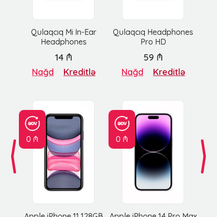
Qulaqcıq Mi In-Ear
Qulaqcıq Headphones
Headphones
Pro HD
14 ₼
59 ₼
Nağd
Kreditlə
Nağd
Kreditlə
0 ₼
0 ₼
Apple iPhone 11 128GB
Apple iPhone 14 Pro Max