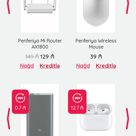
Periferiya Mi Router
Periferiya Wireless
AX1800
Mouse
149 ₼
129 ₼
39 ₼
Nağd
Kreditlə
Nağd
Kreditlə
0.7 ₼
12.7 ₼