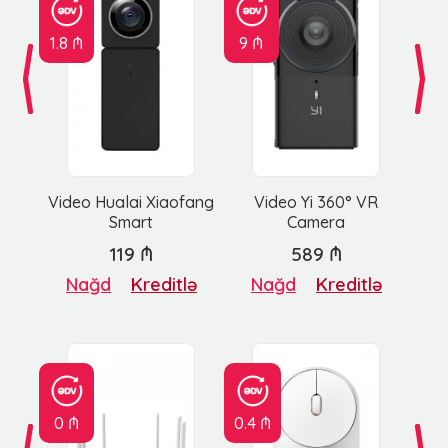
1.8 ₼
9 ₼
Video Hualai Xiaofang
Video Yi 360° VR
Smart
Camera
119 ₼
589 ₼
Nağd
Kreditlə
Nağd
Kreditlə
0 ₼
0.4 ₼