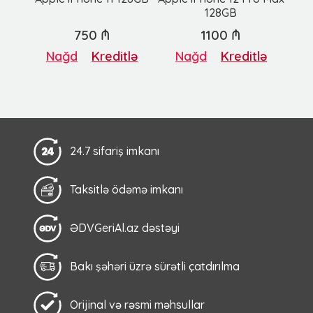
128GB
750 ₼
1100 ₼
Nağd
Kreditlə
Nağd
Kreditlə
24.7 sifariş imkanı
Taksitlə ödəmə imkanı
ƏDVGeriAl.az dəstəyi
Bakı şəhəri üzrə sürətli çatdırılma
Orijinal və rəsmi məhsullar