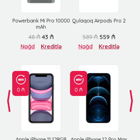
Powerbank Mi Pro 10000
Qulaqcıq Airpods Pro 2
mAh
48 ₼
43 ₼
589 ₼
559 ₼
Nağd
Kreditlə
Nağd
Kreditlə
0 ₼
0 ₼
Apple iPhone 11 128GB
Apple iPhone 12 Pro Max