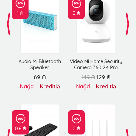
1 ₼
0 ₼
Audio Mi Bluetooth
Video Mi Home Security
Speaker
Camera 360 2K Pro
69 ₼
149 ₼
129 ₼
Nağd
Kreditlə
Nağd
Kreditlə
0.8 ₼
0 ₼