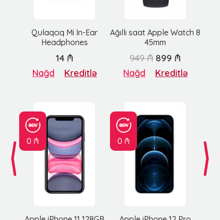
Qulaqcıq Mi In-Ear
Ağıllı saat Apple Watch 8
Headphones
45mm
14 ₼
949 ₼
899 ₼
Nağd
Kreditlə
Nağd
Kreditlə
0 ₼
0 ₼
Apple iPhone 11 128GB
Apple iPhone 12 Pro