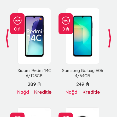
0 ₼
0 ₼
Xiaomi Redmi 14C
Samsung Galaxy A06
6/128GB
4/64GB
289 ₼
249 ₼
Nağd
Kreditlə
Nağd
Kreditlə