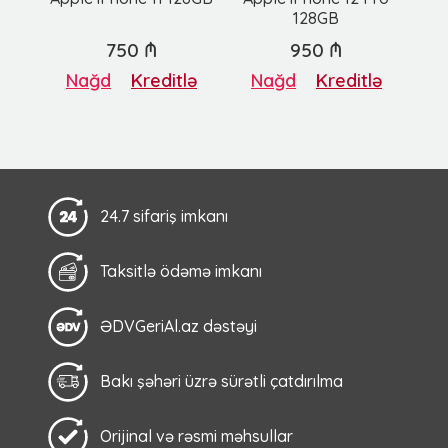
128GB
750 ₼
950 ₼
Nağd
Kreditlə
Nağd
Kreditlə
24.7 sifariş imkanı
Taksitlə ödəmə imkanı
ƏDVGeriAl.az dəstəyi
Bakı şəhəri üzrə sürətli çatdırılma
Orijinal və rəsmi məhsullar