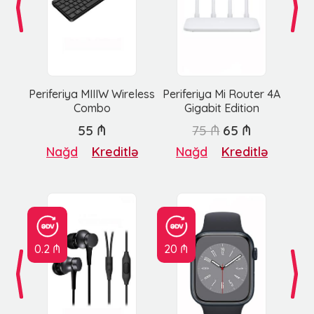
Periferiya MIIIW Wireless
Periferiya Mi Router 4A
Combo
Gigabit Edition
55 ₼
75 ₼
65 ₼
Nağd
Kreditlə
Nağd
Kreditlə
0.2 ₼
20 ₼