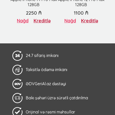
128GB
128GB
2250 ₼
1100 ₼
Nağd
Kreditlə
Nağd
Kreditlə
24.7 sifariş imkanı
Taksitlə ödəmə imkanı
ƏDVGeriAl.az dəstəyi
Bakı şəhəri üzrə sürətli çatdırılma
Orijinal və rəsmi məhsullar