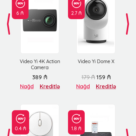
6 ₼
2.7 ₼
Video Yi 4K Action
Video Yi Dome X
Camera
389 ₼
179 ₼
159 ₼
Nağd
Kreditlə
Nağd
Kreditlə
0.4 ₼
1.8 ₼