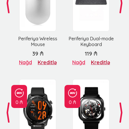
Periferiya Wireless
Periferiya Dual-mode
Mouse
Keyboard
39 ₼
119 ₼
Nağd
Kreditlə
Nağd
Kreditlə
0 ₼
0 ₼