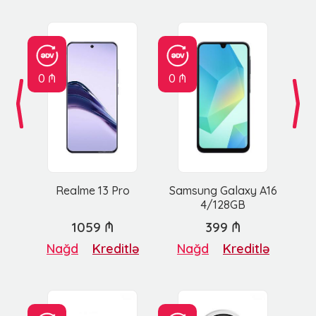
0 ₼
0 ₼
Realme 13 Pro
Samsung Galaxy A16
4/128GB
1059 ₼
399 ₼
Nağd
Kreditlə
Nağd
Kreditlə