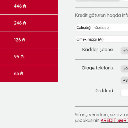
446 ₼
Kredit götürən haqda in
246 ₼
126 ₼
Kadrlar şöbəsi
95 ₼
Əlaqə telefonu
63 ₼
Gizli kod
Sifariş verərkən, siz av
şəbəkəsinin
KREDİT ŞƏR