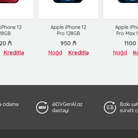
 iPhone 12
Apple iPhone 12
Apple iPh
28GB
Pro 128GB
Pro Max 
20 ₼
950 ₼
1100
Kreditlə
Nağd
Kreditlə
Nağd
Kr
lə ödəmə
ƏDVGeriAl.az
Bakı şəh
dəstəyi
sürətli 