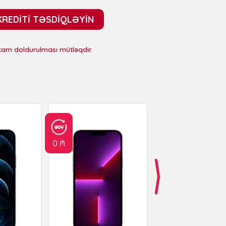
KREDİTİ TƏSDİQLƏYİN
 tam doldurulması mütləqdir.
0 ₼