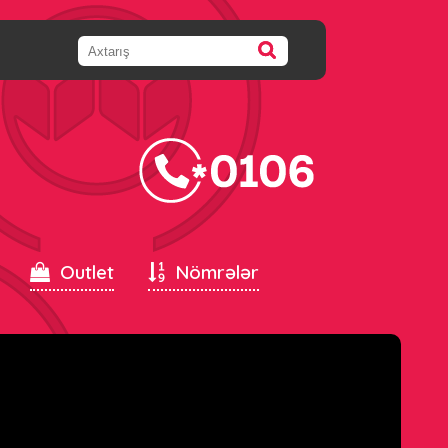
Outlet
Nömrələr