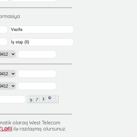
formasiya
tomatik olaraq West Telecom
TLƏRİ
ilə razılaşmış olursunuz.