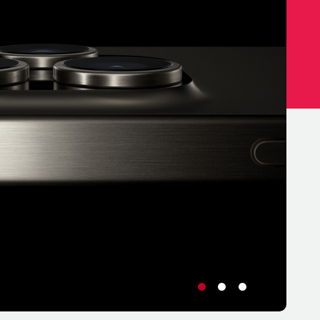
•
•
•