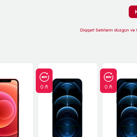
Diqqət! Sətirlərin düzgün və
0 ₼
0 ₼