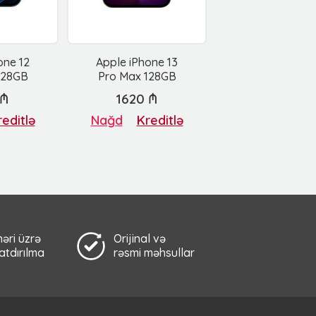
one 12
Apple iPhone 13
128GB
Pro Max 128GB
 ₼
1620 ₼
editlə
Nağd
Kreditlə
əri üzrə
Orijinal və
çatdırılma
rəsmi məhsullar