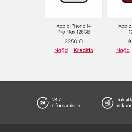
Apple iPhone 14
Apple
Pro Max 128GB
1
2250 ₼
8
Nağd
Kreditlə
Nağd
24.7
Taksit
sifariş imkanı
imkanı