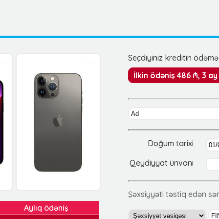
Seçdiyiniz kreditin ödəmə 
İlkin ödəniş 486 ₼, 3 a
Doğum tarixi
Qeydiyyat ünvanı
Şəxsiyyəti təstiq edən s
Aylıq ödəniş