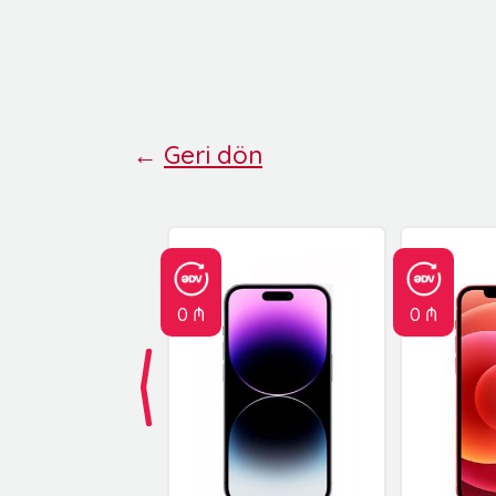
←
Geri dön
0 ₼
0 ₼