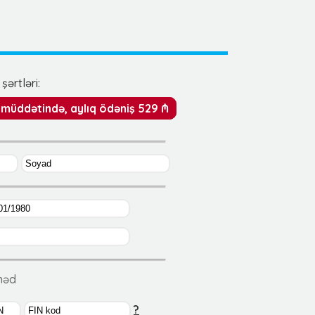
şərtləri:
y müddətində, aylıq ödəniş 529 ₼
ənəd
?