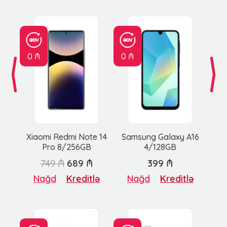
0 ₼
0 ₼
Xiaomi Redmi Note 14
Samsung Galaxy A16
Pro 8/256GB
4/128GB
749 ₼
689 ₼
399 ₼
Nağd
Kreditlə
Nağd
Kreditlə