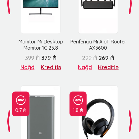
Monitor Mi Desktop
Periferiya Mi AloT Router
Monitor 1C 23,8
AX3600
399 ₼
379 ₼
299 ₼
269 ₼
Nağd
Kreditlə
Nağd
Kreditlə
0.7 ₼
1.8 ₼