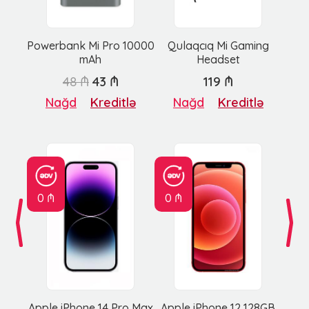
Powerbank Mi Pro 10000
Qulaqcıq Mi Gaming
mAh
Headset
48 ₼
43 ₼
119 ₼
Nağd
Kreditlə
Nağd
Kreditlə
0 ₼
0 ₼
Apple iPhone 14 Pro Max
Apple iPhone 12 128GB