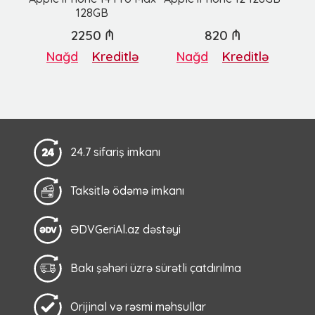
128GB
2250 ₼
820 ₼
Nağd
Kreditlə
Nağd
Kreditlə
24.7 sifariş imkanı
Taksitlə ödəmə imkanı
ƏDVGeriAl.az dəstəyi
Bakı şəhəri üzrə sürətli çatdırılma
Orijinal və rəsmi məhsullar