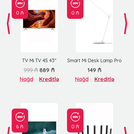
0 ₼
0 ₼
TV Mi TV 4S 43"
Smart Mi Desk Lamp Pro
999 ₼
889 ₼
149 ₼
Nağd
Kreditlə
Nağd
Kreditlə
6 ₼
0 ₼