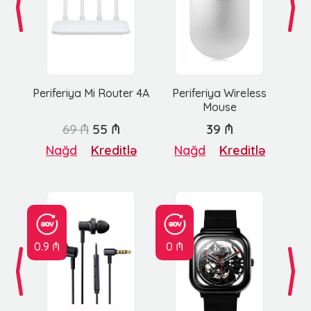
Periferiya Mi Router 4A
Periferiya Wireless
Mouse
69 ₼
55 ₼
39 ₼
Nağd
Kreditlə
Nağd
Kreditlə
0.9 ₼
0 ₼