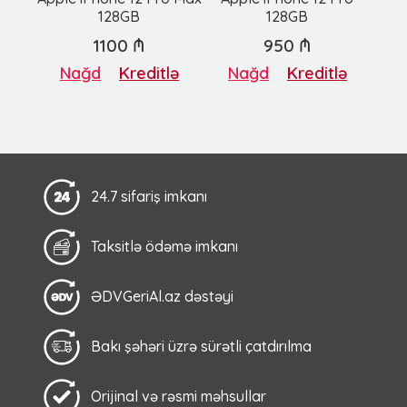
128GB
128GB
1100 ₼
950 ₼
Nağd
Kreditlə
Nağd
Kreditlə
24.7 sifariş imkanı
Taksitlə ödəmə imkanı
ƏDVGeriAl.az dəstəyi
Bakı şəhəri üzrə sürətli çatdırılma
Orijinal və rəsmi məhsullar