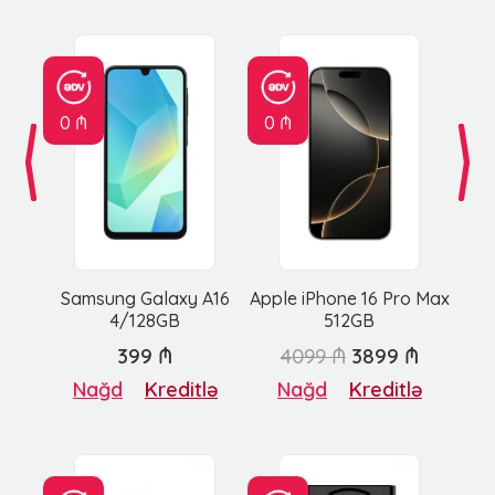
0 ₼
0 ₼
Samsung Galaxy A16
Apple iPhone 16 Pro Max
4/128GB
512GB
399 ₼
4099 ₼
3899 ₼
Nağd
Kreditlə
Nağd
Kreditlə