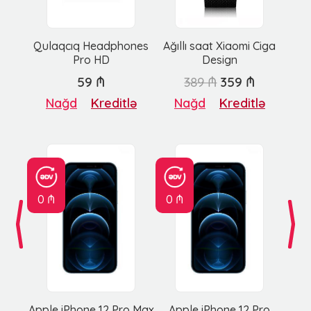
Qulaqcıq Headphones
Ağıllı saat Xiaomi Ciga
Pro HD
Design
59 ₼
389 ₼
359 ₼
Nağd
Kreditlə
Nağd
Kreditlə
0 ₼
0 ₼
Apple iPhone 12 Pro Max
Apple iPhone 12 Pro