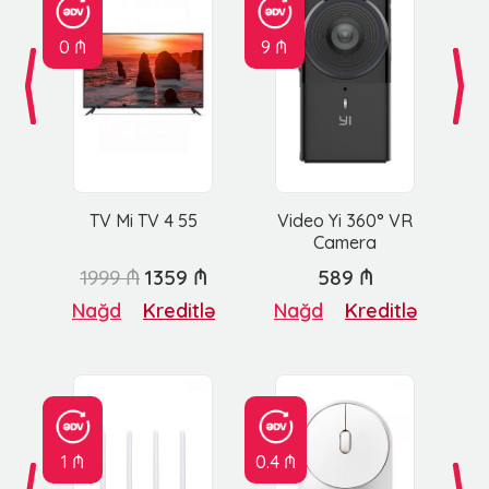
0 ₼
9 ₼
TV Mi TV 4 55
Video Yi 360° VR
Camera
1999 ₼
1359 ₼
589 ₼
Nağd
Kreditlə
Nağd
Kreditlə
1 ₼
0.4 ₼